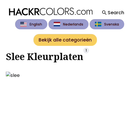
Search
English
Nederlands
Svenska
Search
for
Bekijk alle categorieën
Blog
1
Slee Kleurplaten