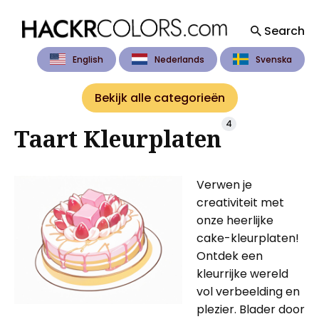
Search
English
Nederlands
Svenska
Search
for
Bekijk alle categorieën
Blog
4
Taart Kleurplaten
Verwen je
creativiteit met
onze heerlijke
cake-kleurplaten!
Ontdek een
kleurrijke wereld
vol verbeelding en
plezier. Blader door