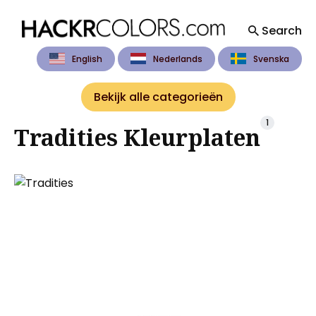
Search
English
Nederlands
Svenska
Search
for
Bekijk alle categorieën
Blog
1
Tradities Kleurplaten