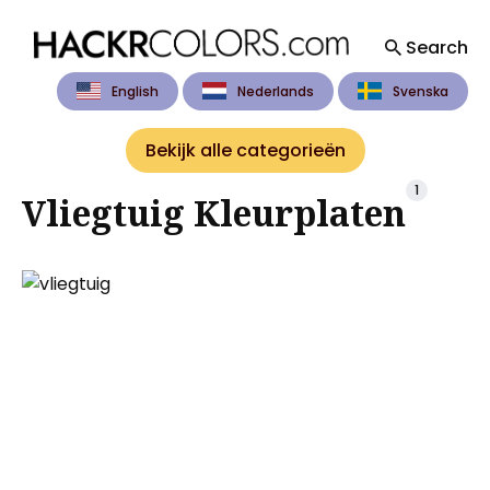
Search
English
Nederlands
Svenska
Search
for
Bekijk alle categorieën
Blog
1
Vliegtuig Kleurplaten