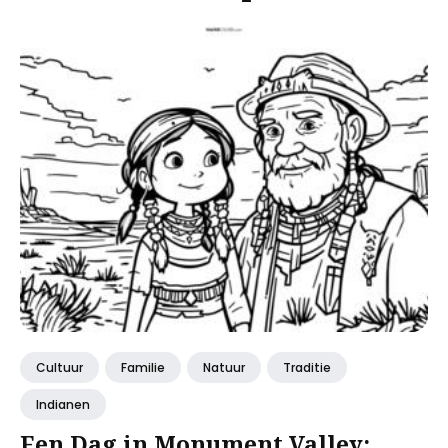
Cultuur
Familie
Natuur
Traditie
Indianen
Een Dag in Monument Valley: