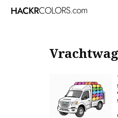
Sear
for
Blog
Vrachtwag