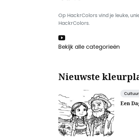
Op HackrColors vind je leuke, uni
HackrColors.
Bekijk alle categorieën
Nieuwste kleurpl
Cultuur
Een Da