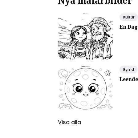
Nya målarbilder
Kultur
En Dag
Rymd
Leende
Visa alla