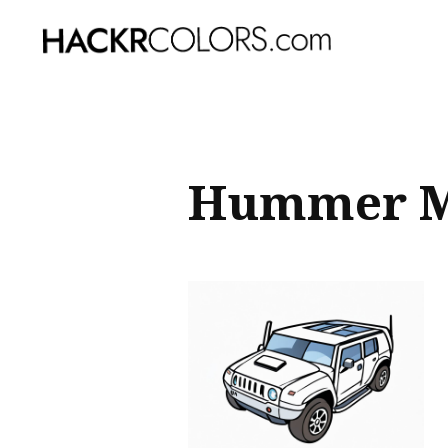
Sear
for
Blog
Hummer M