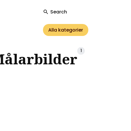
Search
Alla kategorier
ch
1
ålarbilder