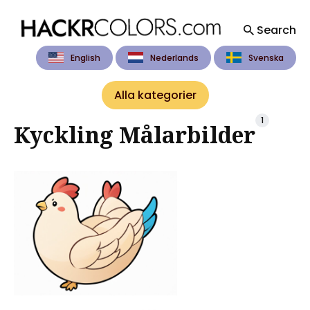
Search
English
Nederlands
Svenska
Search
for
Alla kategorier
Blog
1
Kyckling Målarbilder