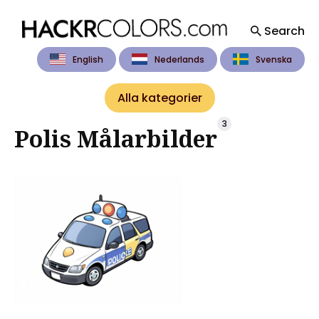
Search
English
Nederlands
Svenska
Search
for
Alla kategorier
Blog
3
Polis Målarbilder