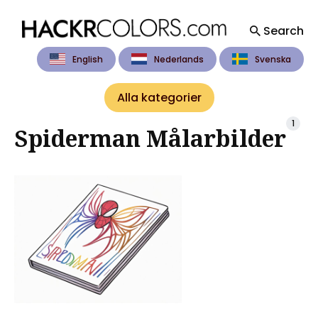
Search
English
Nederlands
Svenska
Search
for
Alla kategorier
Blog
1
Spiderman Målarbilder