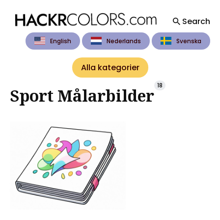
Search
English
Nederlands
Svenska
Search
for
Alla kategorier
Blog
18
Sport Målarbilder