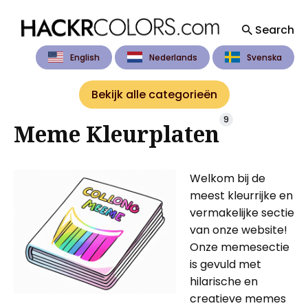
Search
English
Nederlands
Svenska
Search
for
Bekijk alle categorieën
Blog
9
Meme Kleurplaten
Welkom bij de
meest kleurrijke en
vermakelijke sectie
van onze website!
Onze memesectie
is gevuld met
hilarische en
creatieve memes