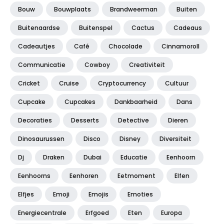
Bouw
Bouwplaats
Brandweerman
Buiten
Buitenaardse
Buitenspel
Cactus
Cadeaus
Cadeautjes
Café
Chocolade
Cinnamoroll
Communicatie
Cowboy
Creativiteit
Cricket
Cruise
Cryptocurrency
Cultuur
Cupcake
Cupcakes
Dankbaarheid
Dans
Decoraties
Desserts
Detective
Dieren
Dinosaurussen
Disco
Disney
Diversiteit
Dj
Draken
Dubai
Educatie
Eenhoorn
Eenhoorns
Eenhoren
Eetmoment
Elfen
Elfjes
Emoji
Emojis
Emoties
Energiecentrale
Erfgoed
Eten
Europa