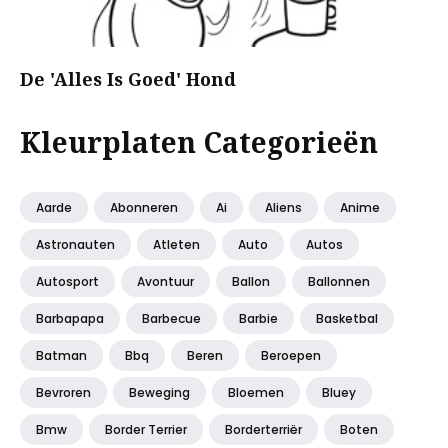
De 'Alles Is Goed' Hond
Kleurplaten Categorieën
Aarde
Abonneren
Ai
Aliens
Anime
Astronauten
Atleten
Auto
Autos
Autosport
Avontuur
Ballon
Ballonnen
Barbapapa
Barbecue
Barbie
Basketbal
Batman
Bbq
Beren
Beroepen
Bevroren
Beweging
Bloemen
Bluey
Bmw
Border Terrier
Borderterriër
Boten