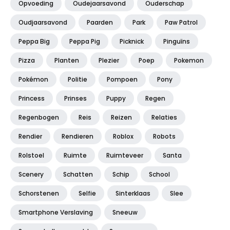
Opvoeding
Oudejaarsavond
Ouderschap
Oudjaarsavond
Paarden
Park
Paw Patrol
Peppa Big
Peppa Pig
Picknick
Pinguïns
Pizza
Planten
Plezier
Poep
Pokemon
Pokémon
Politie
Pompoen
Pony
Princess
Prinses
Puppy
Regen
Regenbogen
Reis
Reizen
Relaties
Rendier
Rendieren
Roblox
Robots
Rolstoel
Ruimte
Ruimteveer
Santa
Scenery
Schatten
Schip
School
Schorstenen
Selfie
Sinterklaas
Slee
Smartphone Verslaving
Sneeuw