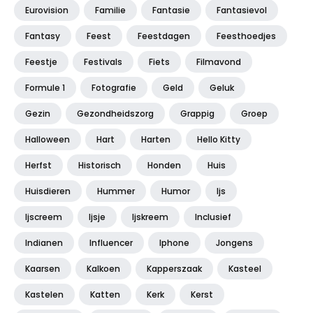
Eurovision
Familie
Fantasie
Fantasievol
Fantasy
Feest
Feestdagen
Feesthoedjes
Feestje
Festivals
Fiets
Filmavond
Formule 1
Fotografie
Geld
Geluk
Gezin
Gezondheidszorg
Grappig
Groep
Halloween
Hart
Harten
Hello Kitty
Herfst
Historisch
Honden
Huis
Huisdieren
Hummer
Humor
Ijs
Ijscreem
Ijsje
Ijskreem
Inclusief
Indianen
Influencer
Iphone
Jongens
Kaarsen
Kalkoen
Kapperszaak
Kasteel
Kastelen
Katten
Kerk
Kerst