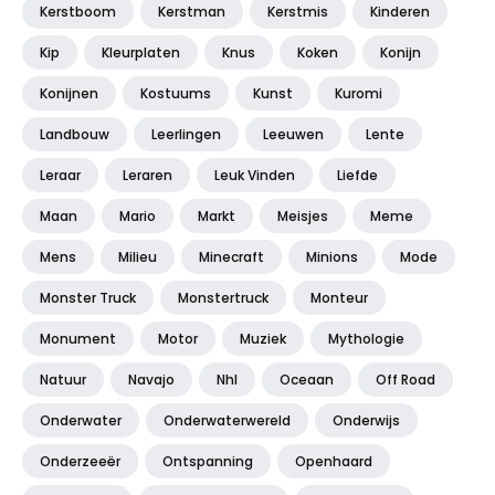
Kerstboom
Kerstman
Kerstmis
Kinderen
Kip
Kleurplaten
Knus
Koken
Konijn
Konijnen
Kostuums
Kunst
Kuromi
Landbouw
Leerlingen
Leeuwen
Lente
Leraar
Leraren
Leuk Vinden
Liefde
Maan
Mario
Markt
Meisjes
Meme
Mens
Milieu
Minecraft
Minions
Mode
Monster Truck
Monstertruck
Monteur
Monument
Motor
Muziek
Mythologie
Natuur
Navajo
Nhl
Oceaan
Off Road
Onderwater
Onderwaterwereld
Onderwijs
Onderzeeër
Ontspanning
Openhaard