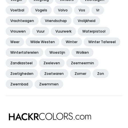
Voetbal
Vogels
Volvo
Vos
Vr
Vrachtwagen
Vriendschap
Vrolijkheid
Vrouwen
Vuur
Vuurwerk
Waterpistool
Weer
Wilde Westen
Winter
Winter Tafereel
Wintertaferelen
Woestijn
Wolken
Zandkasteel
Zeeleven
Zeemeermin
Zoetigheden
Zoetwaren
Zomer
Zon
Zwembad
Zwemmen