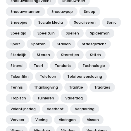
Sneeuwballengevecht
Sneeuwman
Sneeuwmannen
Sneeuwpop
Snoep
Snoepjes
Sociale Media
Socialiseren
Sonic
Speeltijd
Speeltuin
Spellen
Spiderman
Sport
Sporten
Stadion
Stadsgezicht
Stedelijk
Sterren
Sterretjes
Stitch
Strand
Taart
Tandarts
Technologie
Tekenfilm
Telefoon
Telefoonverslaving
Tennis
Thanksgiving
Traditie
Tradities
Tropisch
Tuinieren
Vaderdag
Valentijnsdag
Veerboot
Verjaardag
Vervoer
Viering
Vieringen
Vissen
Vlieger
Vliegtuig
Vlinders
Voertuigen