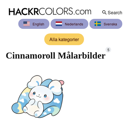
Search
English
Nederlands
Svenska
Search
for
Alla kategorier
Blog
5
Cinnamoroll Målarbilder