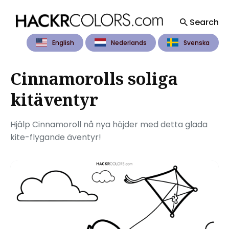
Search
English
Nederlands
Svenska
Search
for
Blog
Cinnamorolls soliga
kitäventyr
Hjälp Cinnamoroll nå nya höjder med detta glada
kite-flygande äventyr!