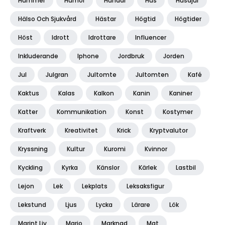
Hummer
Humor
Hundar
Hus
Husdjur
Hälso Och Sjukvård
Hästar
Högtid
Högtider
Höst
Idrott
Idrottare
Influencer
Inkluderande
Iphone
Jordbruk
Jorden
Jul
Julgran
Jultomte
Jultomten
Kafé
Kaktus
Kalas
Kalkon
Kanin
Kaniner
Katter
Kommunikation
Konst
Kostymer
Kraftverk
Kreativitet
Krick
Kryptvalutor
Kryssning
Kultur
Kuromi
Kvinnor
Kyckling
Kyrka
Känslor
Kärlek
Lastbil
Lejon
Lek
Lekplats
Leksaksfigur
Lekstund
Ljus
Lycka
Lärare
Lök
Marint Liv
Mario
Marknad
Mat