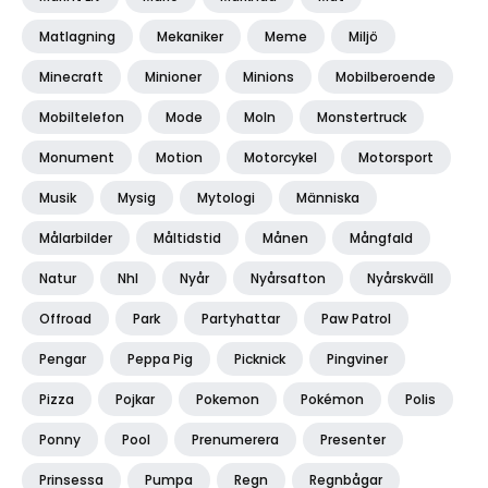
Matlagning
Mekaniker
Meme
Miljö
Minecraft
Minioner
Minions
Mobilberoende
Mobiltelefon
Mode
Moln
Monstertruck
Monument
Motion
Motorcykel
Motorsport
Musik
Mysig
Mytologi
Människa
Målarbilder
Måltidstid
Månen
Mångfald
Natur
Nhl
Nyår
Nyårsafton
Nyårskväll
Offroad
Park
Partyhattar
Paw Patrol
Pengar
Peppa Pig
Picknick
Pingviner
Pizza
Pojkar
Pokemon
Pokémon
Polis
Ponny
Pool
Prenumerera
Presenter
Prinsessa
Pumpa
Regn
Regnbågar