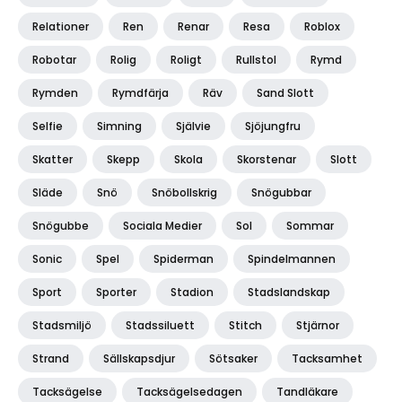
Relationer
Ren
Renar
Resa
Roblox
Robotar
Rolig
Roligt
Rullstol
Rymd
Rymden
Rymdfärja
Räv
Sand Slott
Selfie
Simning
Självie
Sjöjungfru
Skatter
Skepp
Skola
Skorstenar
Slott
Släde
Snö
Snöbollskrig
Snögubbar
Snögubbe
Sociala Medier
Sol
Sommar
Sonic
Spel
Spiderman
Spindelmannen
Sport
Sporter
Stadion
Stadslandskap
Stadsmiljö
Stadssiluett
Stitch
Stjärnor
Strand
Sällskapsdjur
Sötsaker
Tacksamhet
Tacksägelse
Tacksägelsedagen
Tandläkare