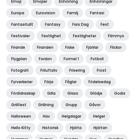
Emoji
Emojier
Enhörning
Enhörningar
Europa
Eurovision
Familj
Fantasi
Fantasifullt
Fantasy
Fars Dag
Fest
Festivaler
Festlighet
Festligheter
Filmmys
Firande
Firanden
Fiske
Fjärilar
Flickor
Flygplan
Fordon
Formel 1
Fotboll
Fotografi
Friluftsliv
Frisering
Frost
Fyrverkerier
Färja
Fåglar
Födelsedag
Föräldraskap
Gilla
Glass
Glädje
Godis
Grillfest
Grillning
Grupp
Gåvor
Halloween
Hav
Helgdagar
Helger
Hello Kitty
Historisk
Hjärta
Hjärtan