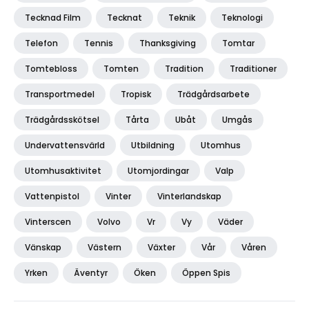
Tecknad Film
Tecknat
Teknik
Teknologi
Telefon
Tennis
Thanksgiving
Tomtar
Tomtebloss
Tomten
Tradition
Traditioner
Transportmedel
Tropisk
Trädgårdsarbete
Trädgårdsskötsel
Tårta
Ubåt
Umgås
Undervattensvärld
Utbildning
Utomhus
Utomhusaktivitet
Utomjordingar
Valp
Vattenpistol
Vinter
Vinterlandskap
Vinterscen
Volvo
Vr
Vy
Väder
Vänskap
Västern
Växter
Vår
Våren
Yrken
Äventyr
Öken
Öppen Spis