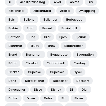
Ai
Alla Hjärtans Dag
Alver
Anime
Arv
Astronater
Astronauter
Atleter
Avkoppling
Bajs
Ballong
Ballonger
Barbapapa
Barbie
Barn
Basket
Basketboll
Batman
Bbq
Bilar
Björn
Björnar
Blommor
Bluey
Bmw
Borderterrier
Brand
Brandman
Byggarbete
Byggnation
Båtar
Choklad
Cinnamoroll
Cowboy
Cricket
Cupcake
Cupcakes
Cykel
Dans
Dekorationer
Desserter
Detektiv
Dinosaurier
Disco
Disney
Dj
Djur
Drakar
Drake
Dubai
Eld
Elever