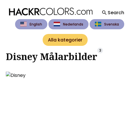
Search
English
Nederlands
Svenska
Search
for
Alla kategorier
Blog
3
Disney Målarbilder