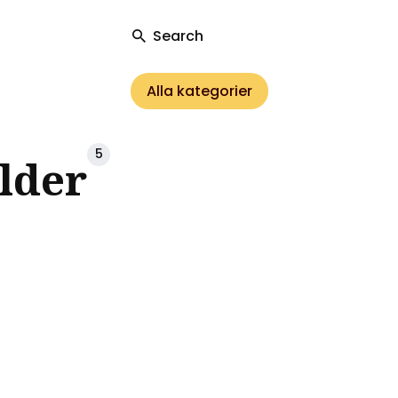
Search
Alla kategorier
ch
5
lder