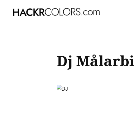
Sear
for
Blog
Dj Målarbi