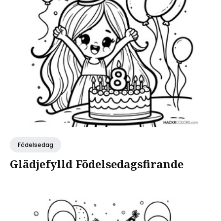
Födelsedag
Glädjefylld Födelsedagsfirande