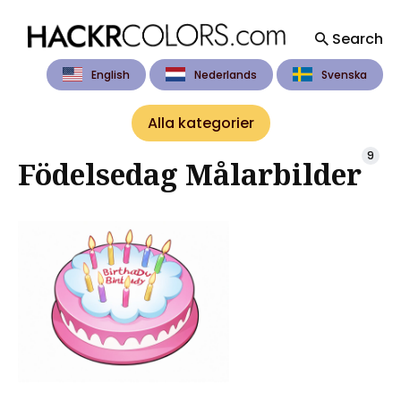
Search
English
Nederlands
Svenska
Search
for
Alla kategorier
Blog
9
Födelsedag Målarbilder