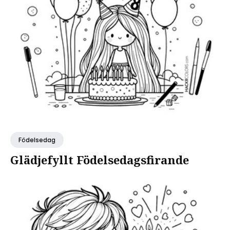
Födelsedag
Glädjefyllt Födelsedagsfirande