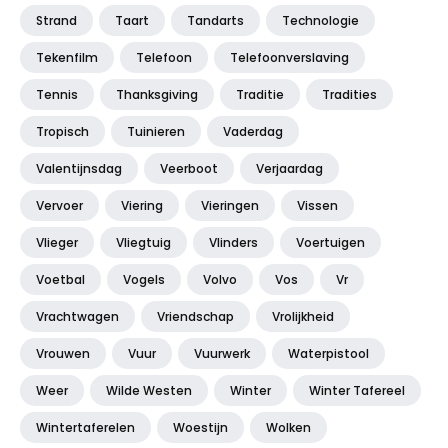
Strand
Taart
Tandarts
Technologie
Tekenfilm
Telefoon
Telefoonverslaving
Tennis
Thanksgiving
Traditie
Tradities
Tropisch
Tuinieren
Vaderdag
Valentijnsdag
Veerboot
Verjaardag
Vervoer
Viering
Vieringen
Vissen
Vlieger
Vliegtuig
Vlinders
Voertuigen
Voetbal
Vogels
Volvo
Vos
Vr
Vrachtwagen
Vriendschap
Vrolijkheid
Vrouwen
Vuur
Vuurwerk
Waterpistool
Weer
Wilde Westen
Winter
Winter Tafereel
Wintertaferelen
Woestijn
Wolken