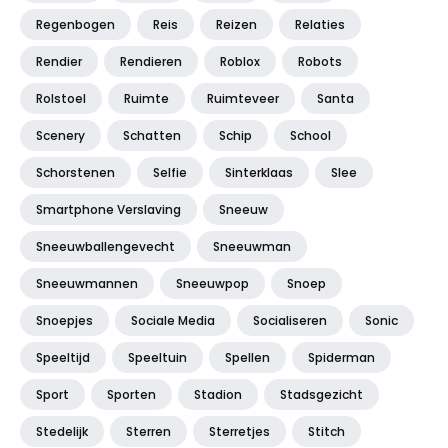
Regenbogen
Reis
Reizen
Relaties
Rendier
Rendieren
Roblox
Robots
Rolstoel
Ruimte
Ruimteveer
Santa
Scenery
Schatten
Schip
School
Schorstenen
Selfie
Sinterklaas
Slee
Smartphone Verslaving
Sneeuw
Sneeuwballengevecht
Sneeuwman
Sneeuwmannen
Sneeuwpop
Snoep
Snoepjes
Sociale Media
Socialiseren
Sonic
Speeltijd
Speeltuin
Spellen
Spiderman
Sport
Sporten
Stadion
Stadsgezicht
Stedelijk
Sterren
Sterretjes
Stitch