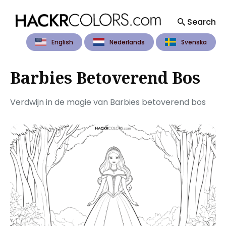
Search
English
Nederlands
Svenska
Search
for
Blog
Barbies Betoverend Bos
Verdwijn in de magie van Barbies betoverend bos