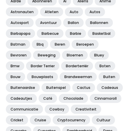
Aarde
Abonneren
Ai
Aliens
Anime
Astronauten
Atleten
Auto
Autos
Autosport
Avontuur
Ballon
Ballonnen
Barbapapa
Barbecue
Barbie
Basketbal
Batman
Bbq
Beren
Beroepen
Bevroren
Beweging
Bloemen
Bluey
Bmw
Border Terrier
Borderterriër
Boten
Bouw
Bouwplaats
Brandweerman
Buiten
Buitenaardse
Buitenspel
Cactus
Cadeaus
Cadeautjes
Café
Chocolade
Cinnamoroll
Communicatie
Cowboy
Creativiteit
Cricket
Cruise
Cryptocurrency
Cultuur
Cupcake
Cupcakes
Dankbaarheid
Dans