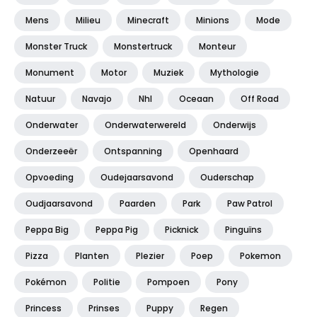
Mens
Milieu
Minecraft
Minions
Mode
Monster Truck
Monstertruck
Monteur
Monument
Motor
Muziek
Mythologie
Natuur
Navajo
Nhl
Oceaan
Off Road
Onderwater
Onderwaterwereld
Onderwijs
Onderzeeër
Ontspanning
Openhaard
Opvoeding
Oudejaarsavond
Ouderschap
Oudjaarsavond
Paarden
Park
Paw Patrol
Peppa Big
Peppa Pig
Picknick
Pinguïns
Pizza
Planten
Plezier
Poep
Pokemon
Pokémon
Politie
Pompoen
Pony
Princess
Prinses
Puppy
Regen