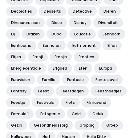
Decoraties
Desserts
Detective
Dieren
Dinosaurussen
Disco
Disney
Diversiteit
Dj
Draken
Dubai
Educatie
Eenhoorn
Eenhoorns
Eenhoren
Eetmoment
Elfen
Elfjes
Emoji
Emojis
Emoties
Energiecentrale
Erfgoed
Eten
Europa
Eurovision
Familie
Fantasie
Fantasievol
Fantasy
Feest
Feestdagen
Feesthoedjes
Feestje
Festivals
Fiets
Filmavond
Formule 1
Fotografie
Geld
Geluk
Gezin
Gezondheidszorg
Grappig
Groep
Halloween
Hart
Harten
Hello Kitty