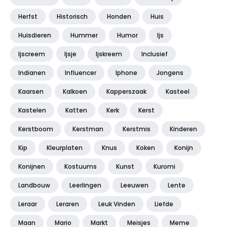
Herfst
Historisch
Honden
Huis
Huisdieren
Hummer
Humor
Ijs
Ijscreem
Ijsje
Ijskreem
Inclusief
Indianen
Influencer
Iphone
Jongens
Kaarsen
Kalkoen
Kapperszaak
Kasteel
Kastelen
Katten
Kerk
Kerst
Kerstboom
Kerstman
Kerstmis
Kinderen
Kip
Kleurplaten
Knus
Koken
Konijn
Konijnen
Kostuums
Kunst
Kuromi
Landbouw
Leerlingen
Leeuwen
Lente
Leraar
Leraren
Leuk Vinden
Liefde
Maan
Mario
Markt
Meisjes
Meme