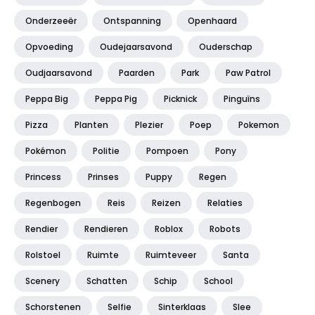
Onderzeeër
Ontspanning
Openhaard
Opvoeding
Oudejaarsavond
Ouderschap
Oudjaarsavond
Paarden
Park
Paw Patrol
Peppa Big
Peppa Pig
Picknick
Pinguïns
Pizza
Planten
Plezier
Poep
Pokemon
Pokémon
Politie
Pompoen
Pony
Princess
Prinses
Puppy
Regen
Regenbogen
Reis
Reizen
Relaties
Rendier
Rendieren
Roblox
Robots
Rolstoel
Ruimte
Ruimteveer
Santa
Scenery
Schatten
Schip
School
Schorstenen
Selfie
Sinterklaas
Slee