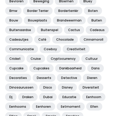
Bevroren
Beweging
Bloemen
Bluey
Bmw
Border Terrier
Borderterriër
Boten
Bouw
Bouwplaats
Brandweerman
Buiten
Buitenaardse
Buitenspel
Cactus
Cadeaus
Cadeautjes
Café
Chocolade
Cinnamoroll
Communicatie
Cowboy
Creativiteit
Cricket
Cruise
Cryptocurrency
Cultuur
Cupcake
Cupcakes
Dankbaarheid
Dans
Decoraties
Desserts
Detective
Dieren
Dinosaurussen
Disco
Disney
Diversiteit
Dj
Draken
Dubai
Educatie
Eenhoorn
Eenhoorns
Eenhoren
Eetmoment
Elfen