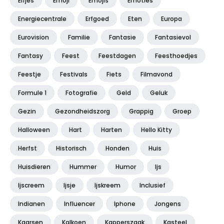
Elfjes
Emoji
Emojis
Emoties
Energiecentrale
Erfgoed
Eten
Europa
Eurovision
Familie
Fantasie
Fantasievol
Fantasy
Feest
Feestdagen
Feesthoedjes
Feestje
Festivals
Fiets
Filmavond
Formule 1
Fotografie
Geld
Geluk
Gezin
Gezondheidszorg
Grappig
Groep
Halloween
Hart
Harten
Hello Kitty
Herfst
Historisch
Honden
Huis
Huisdieren
Hummer
Humor
Ijs
Ijscreem
Ijsje
Ijskreem
Inclusief
Indianen
Influencer
Iphone
Jongens
Kaarsen
Kalkoen
Kapperszaak
Kasteel