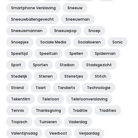
Smartphone Verslaving
Sneeuw
Sneeuwballengevecht
Sneeuwman
Sneeuwmannen
Sneeuwpop
Snoep
Snoepjes
Sociale Media
Socialiseren
Sonic
Speeltijd
Speeltuin
Spellen
Spiderman
Sport
Sporten
Stadion
Stadsgezicht
Stedelijk
Sterren
Sterretjes
Stitch
Strand
Taart
Tandarts
Technologie
Tekenfilm
Telefoon
Telefoonverslaving
Tennis
Thanksgiving
Traditie
Tradities
Tropisch
Tuinieren
Vaderdag
Valentijnsdag
Veerboot
Verjaardag