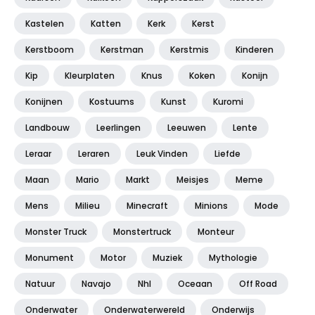
Kastelen
Katten
Kerk
Kerst
Kerstboom
Kerstman
Kerstmis
Kinderen
Kip
Kleurplaten
Knus
Koken
Konijn
Konijnen
Kostuums
Kunst
Kuromi
Landbouw
Leerlingen
Leeuwen
Lente
Leraar
Leraren
Leuk Vinden
Liefde
Maan
Mario
Markt
Meisjes
Meme
Mens
Milieu
Minecraft
Minions
Mode
Monster Truck
Monstertruck
Monteur
Monument
Motor
Muziek
Mythologie
Natuur
Navajo
Nhl
Oceaan
Off Road
Onderwater
Onderwaterwereld
Onderwijs