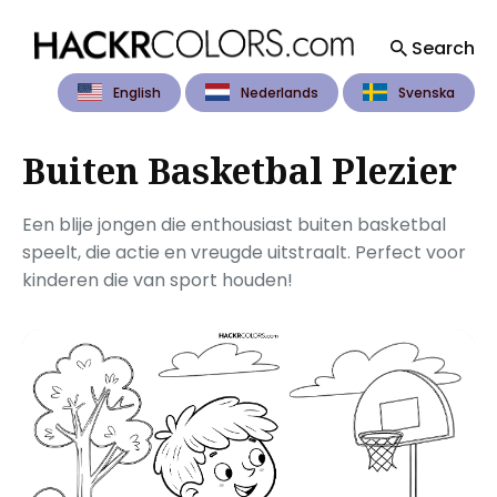
Search
English
Nederlands
Svenska
Search
for
Blog
Buiten Basketbal Plezier
Een blije jongen die enthousiast buiten basketbal
speelt, die actie en vreugde uitstraalt. Perfect voor
kinderen die van sport houden!