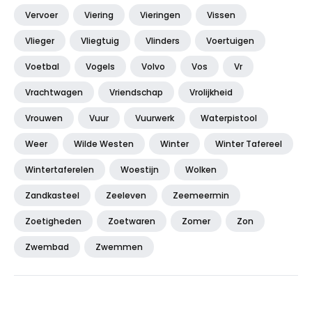
Vervoer
Viering
Vieringen
Vissen
Vlieger
Vliegtuig
Vlinders
Voertuigen
Voetbal
Vogels
Volvo
Vos
Vr
Vrachtwagen
Vriendschap
Vrolijkheid
Vrouwen
Vuur
Vuurwerk
Waterpistool
Weer
Wilde Westen
Winter
Winter Tafereel
Wintertaferelen
Woestijn
Wolken
Zandkasteel
Zeeleven
Zeemeermin
Zoetigheden
Zoetwaren
Zomer
Zon
Zwembad
Zwemmen