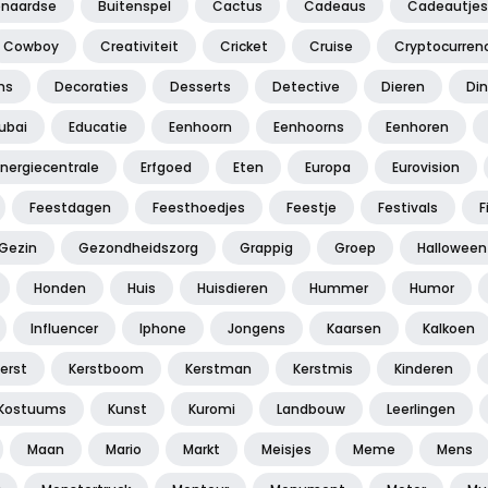
enaardse
Buitenspel
Cactus
Cadeaus
Cadeautjes
Cowboy
Creativiteit
Cricket
Cruise
Cryptocurren
ns
Decoraties
Desserts
Detective
Dieren
Di
ubai
Educatie
Eenhoorn
Eenhoorns
Eenhoren
Energiecentrale
Erfgoed
Eten
Europa
Eurovision
Feestdagen
Feesthoedjes
Feestje
Festivals
F
Gezin
Gezondheidszorg
Grappig
Groep
Halloween
Honden
Huis
Huisdieren
Hummer
Humor
Influencer
Iphone
Jongens
Kaarsen
Kalkoen
erst
Kerstboom
Kerstman
Kerstmis
Kinderen
Kostuums
Kunst
Kuromi
Landbouw
Leerlingen
Maan
Mario
Markt
Meisjes
Meme
Mens