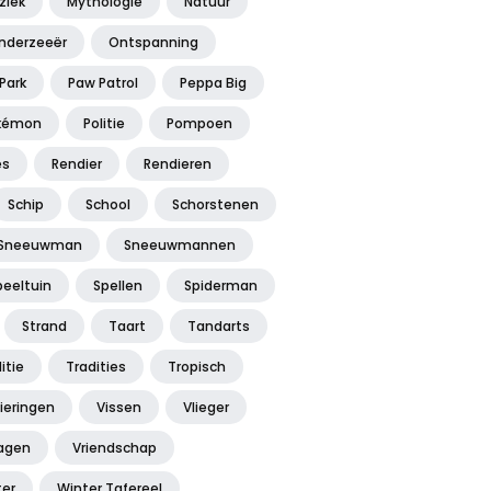
ziek
Mythologie
Natuur
nderzeeër
Ontspanning
Park
Paw Patrol
Peppa Big
kémon
Politie
Pompoen
es
Rendier
Rendieren
Schip
School
Schorstenen
Sneeuwman
Sneeuwmannen
peeltuin
Spellen
Spiderman
Strand
Taart
Tandarts
itie
Tradities
Tropisch
ieringen
Vissen
Vlieger
agen
Vriendschap
ter
Winter Tafereel