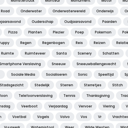
Monstertruck
Monteur
Monument
Motor
Mu
f Road
Onderwater
Onderwaterwereld
Onderwijs
O
jaarsavond
Ouderschap
Oudjaarsavond
Paarden
Pizza
Planten
Plezier
Poep
Pokemon
Po
Puppy
Regen
Regenbogen
Reis
Reizen
Relati
Ruimte
Ruimteveer
Santa
Scenery
Schatten
Smartphone Verslaving
Sneeuw
Sneeuwballengevecht
s
Sociale Media
Socialiseren
Sonic
Speeltijd
S
Stadsgezicht
Stedelijk
Sterren
Sterretjes
Stitch
foon
Telefoonverslaving
Tennis
Thanksgiving
Trad
jnsdag
Veerboot
Verjaardag
Vervoer
Viering
V
n
Voetbal
Vogels
Volvo
Vos
Vr
Vrachtw
Vuurwerk
Waterpistool
Weer
Wilde Westen
Win