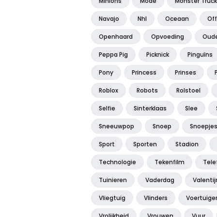
Minions
Mode
Monster Truck
Navajo
Nhl
Oceaan
Of
Openhaard
Opvoeding
Oude
Peppa Pig
Picknick
Pinguïns
Pony
Princess
Prinses
Roblox
Robots
Rolstoel
Selfie
Sinterklaas
Slee
Sneeuwpop
Snoep
Snoepje
Sport
Sporten
Stadion
Technologie
Tekenfilm
Tele
Tuinieren
Vaderdag
Valenti
Vliegtuig
Vlinders
Voertuige
Vrolijkheid
Vrouwen
Vuur