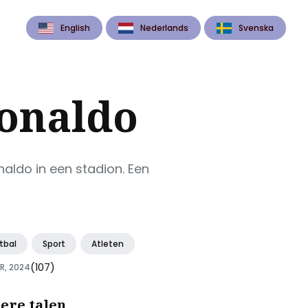
English
Nederlands
Svenska
Ronaldo
aldo in een stadion. Een
tbal
Sport
Atleten
(107)
R, 2024
ere talen