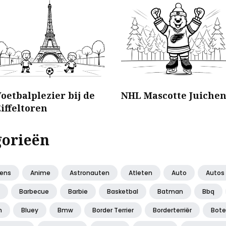
oetbalplezier bij de
NHL Mascotte Juiche
iffeltoren
gorieën
iens
Anime
Astronauten
Atleten
Auto
Autos
Barbecue
Barbie
Basketbal
Batman
Bbq
n
Bluey
Bmw
Border Terrier
Borderterriër
Bot