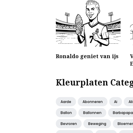
Ronaldo geniet van ijs
V
E
Kleurplaten Cate
Aarde
Abonneren
Ai
Al
Ballon
Ballonnen
Barbapapa
Bevroren
Beweging
Bloeme