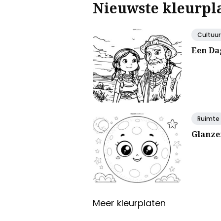
Nieuwste kleurpl
Cultuur
Een Da
Ruimte
Glanze
Meer kleurplaten