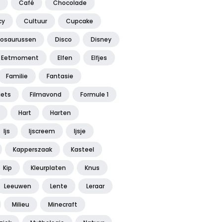
Café
Chocolade
cy
Cultuur
Cupcake
nosaurussen
Disco
Disney
Eetmoment
Elfen
Elfjes
Familie
Fantasie
iets
Filmavond
Formule 1
Hart
Harten
Ijs
Ijscreem
Ijsje
Kapperszaak
Kasteel
Kip
Kleurplaten
Knus
Leeuwen
Lente
Leraar
Milieu
Minecraft