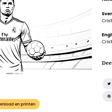
Sve
Cris
Engl
Cris
Dee
nload en printen