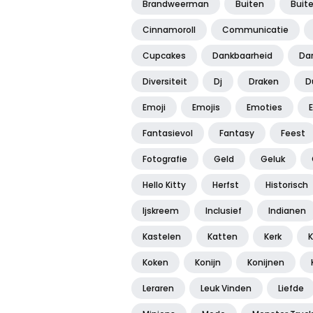
Brandweerman
Buiten
Buit
Cinnamoroll
Communicatie
Cupcakes
Dankbaarheid
Da
Diversiteit
Dj
Draken
D
Emoji
Emojis
Emoties
Fantasievol
Fantasy
Feest
Fotografie
Geld
Geluk
Hello Kitty
Herfst
Historisch
Ijskreem
Inclusief
Indianen
Kastelen
Katten
Kerk
K
Koken
Konijn
Konijnen
Leraren
Leuk Vinden
Liefde