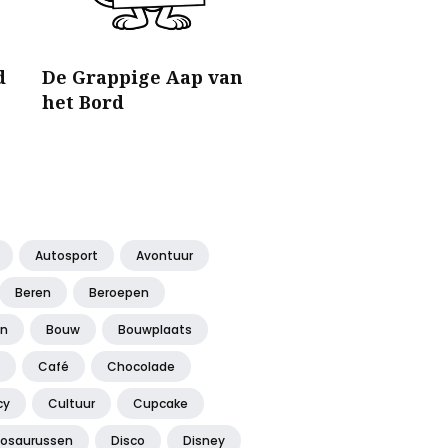
d
De Grappige Aap van
het Bord
Autosport
Avontuur
Beren
Beroepen
en
Bouw
Bouwplaats
Café
Chocolade
cy
Cultuur
Cupcake
nosaurussen
Disco
Disney