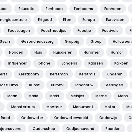
ubai
Educatie
Eenhoorn
Eenhoorns
Eenhoren
Energiecentrale
Erfgoed
Eten
Europa
Eurovision
Feestdagen
Feesthoedjes
Feestje
Festivals
F
Gezin
Gezondheidszorg
Grappig
Groep
Halloween
Honden
Huis
Huisdieren
Hummer
Humor
Influencer
Iphone
Jongens
Kaarsen
Kalkoen
erst
Kerstboom
Kerstman
Kerstmis
Kinderen
Kostuums
Kunst
Kuromi
Landbouw
Leerlingen
Maan
Mario
Markt
Meisjes
Meme
Mens
Monstertruck
Monteur
Monument
Motor
Mu
f Road
Onderwater
Onderwaterwereld
Onderwijs
O
jaarsavond
Ouderschap
Oudjaarsavond
Paarden