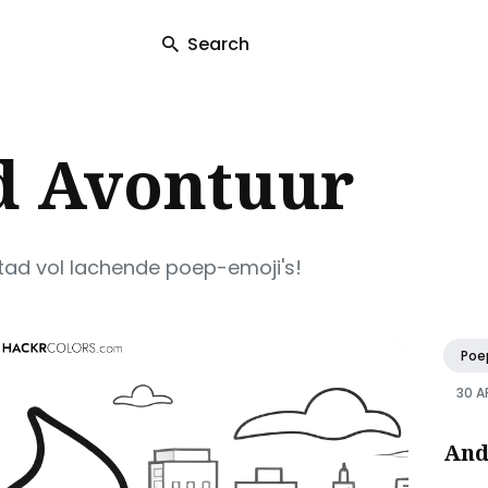
Search
ch
d Avontuur
tad vol lachende poep-emoji's!
Poe
30 A
And