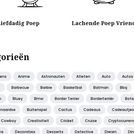
Liefdadig Poep
Lachende Poep Vrien
gorieën
iens
Anime
Astronauten
Atleten
Auto
Autos
Barbecue
Barbie
Basketbal
Batman
Bbq
n
Bluey
Bmw
Border Terrier
Borderterriër
Bot
enaardse
Buitenspel
Cactus
Cadeaus
Cadeautjes
Cowboy
Creativiteit
Cricket
Cruise
Cryptocurren
ns
Decoraties
Desserts
Detective
Dieren
Di