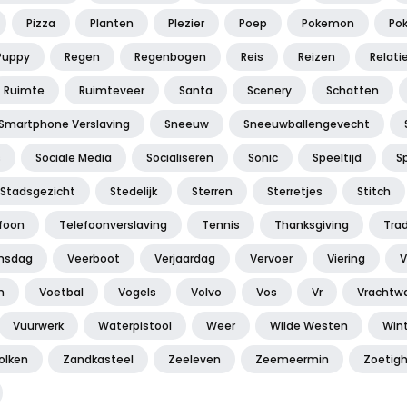
Pizza
Planten
Plezier
Poep
Pokemon
Po
Puppy
Regen
Regenbogen
Reis
Reizen
Relati
Ruimte
Ruimteveer
Santa
Scenery
Schatten
Smartphone Verslaving
Sneeuw
Sneeuwballengevecht
s
Sociale Media
Socialiseren
Sonic
Speeltijd
S
Stadsgezicht
Stedelijk
Sterren
Sterretjes
Stitch
foon
Telefoonverslaving
Tennis
Thanksgiving
Trad
jnsdag
Veerboot
Verjaardag
Vervoer
Viering
V
n
Voetbal
Vogels
Volvo
Vos
Vr
Vrachtw
Vuurwerk
Waterpistool
Weer
Wilde Westen
Win
olken
Zandkasteel
Zeeleven
Zeemeermin
Zoetig