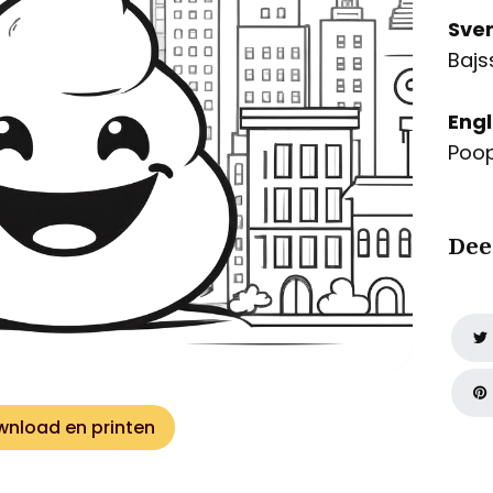
Sve
Bajs
Engl
Poop
Dee
nload en printen