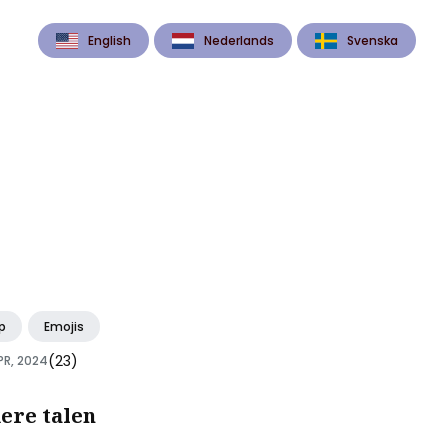
English
Nederlands
Svenska
p
Emojis
(23)
PR, 2024
ere talen