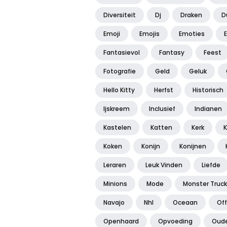
Diversiteit
Dj
Draken
D
Emoji
Emojis
Emoties
Fantasievol
Fantasy
Feest
Fotografie
Geld
Geluk
Hello Kitty
Herfst
Historisch
Ijskreem
Inclusief
Indianen
Kastelen
Katten
Kerk
K
Koken
Konijn
Konijnen
Leraren
Leuk Vinden
Liefde
Minions
Mode
Monster Truck
Navajo
Nhl
Oceaan
Of
Openhaard
Opvoeding
Oude