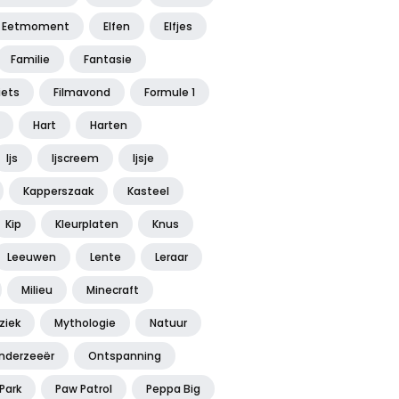
Eetmoment
Elfen
Elfjes
Familie
Fantasie
iets
Filmavond
Formule 1
Hart
Harten
Ijs
Ijscreem
Ijsje
Kapperszaak
Kasteel
Kip
Kleurplaten
Knus
Leeuwen
Lente
Leraar
Milieu
Minecraft
ziek
Mythologie
Natuur
nderzeeër
Ontspanning
Park
Paw Patrol
Peppa Big