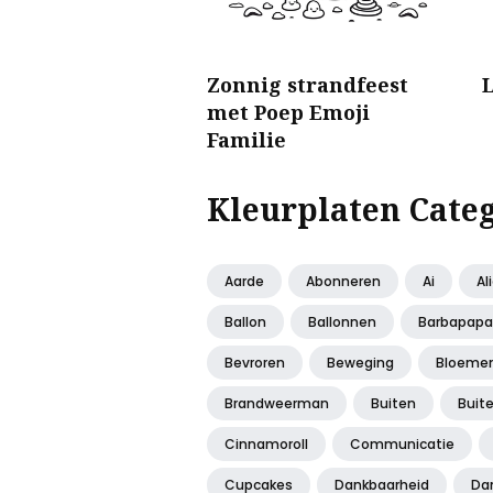
Zonnig strandfeest
met Poep Emoji
Familie
Kleurplaten Cate
Aarde
Abonneren
Ai
Al
Ballon
Ballonnen
Barbapapa
Bevroren
Beweging
Bloeme
Brandweerman
Buiten
Buit
Cinnamoroll
Communicatie
Cupcakes
Dankbaarheid
Da