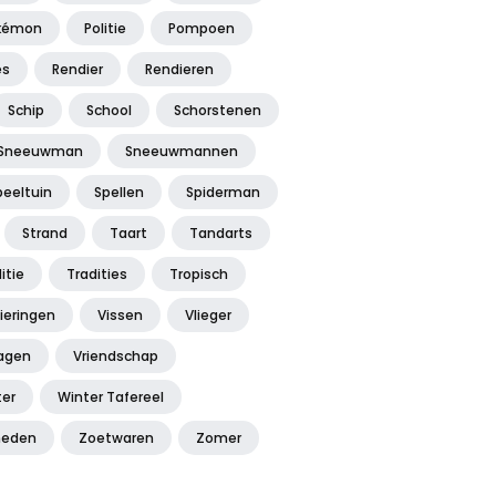
kémon
Politie
Pompoen
es
Rendier
Rendieren
Schip
School
Schorstenen
Sneeuwman
Sneeuwmannen
peeltuin
Spellen
Spiderman
Strand
Taart
Tandarts
itie
Tradities
Tropisch
ieringen
Vissen
Vlieger
agen
Vriendschap
ter
Winter Tafereel
heden
Zoetwaren
Zomer