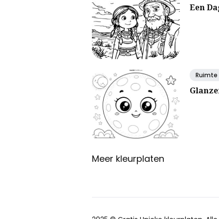
Een Da
Ruimte
Glanze
Meer kleurplaten