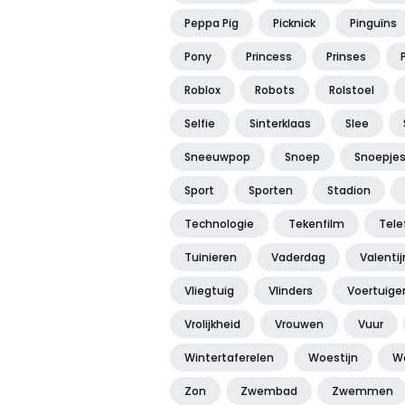
Peppa Pig
Picknick
Pinguïns
Pony
Princess
Prinses
Roblox
Robots
Rolstoel
Selfie
Sinterklaas
Slee
Sneeuwpop
Snoep
Snoepje
Sport
Sporten
Stadion
Technologie
Tekenfilm
Tele
Tuinieren
Vaderdag
Valenti
Vliegtuig
Vlinders
Voertuige
Vrolijkheid
Vrouwen
Vuur
Wintertaferelen
Woestijn
W
Zon
Zwembad
Zwemmen