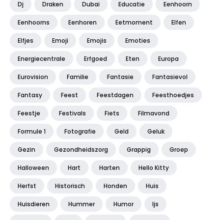
Dj
Draken
Dubai
Educatie
Eenhoorn
Eenhoorns
Eenhoren
Eetmoment
Elfen
Elfjes
Emoji
Emojis
Emoties
Energiecentrale
Erfgoed
Eten
Europa
Eurovision
Familie
Fantasie
Fantasievol
Fantasy
Feest
Feestdagen
Feesthoedjes
Feestje
Festivals
Fiets
Filmavond
Formule 1
Fotografie
Geld
Geluk
Gezin
Gezondheidszorg
Grappig
Groep
Halloween
Hart
Harten
Hello Kitty
Herfst
Historisch
Honden
Huis
Huisdieren
Hummer
Humor
Ijs