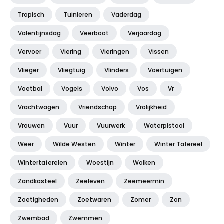
Tropisch
Tuinieren
Vaderdag
Valentijnsdag
Veerboot
Verjaardag
Vervoer
Viering
Vieringen
Vissen
Vlieger
Vliegtuig
Vlinders
Voertuigen
Voetbal
Vogels
Volvo
Vos
Vr
Vrachtwagen
Vriendschap
Vrolijkheid
Vrouwen
Vuur
Vuurwerk
Waterpistool
Weer
Wilde Westen
Winter
Winter Tafereel
Wintertaferelen
Woestijn
Wolken
Zandkasteel
Zeeleven
Zeemeermin
Zoetigheden
Zoetwaren
Zomer
Zon
Zwembad
Zwemmen