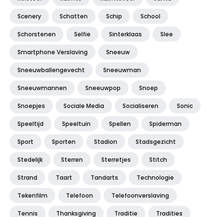
Scenery
Schatten
Schip
School
Schorstenen
Selfie
Sinterklaas
Slee
Smartphone Verslaving
Sneeuw
Sneeuwballengevecht
Sneeuwman
Sneeuwmannen
Sneeuwpop
Snoep
Snoepjes
Sociale Media
Socialiseren
Sonic
Speeltijd
Speeltuin
Spellen
Spiderman
Sport
Sporten
Stadion
Stadsgezicht
Stedelijk
Sterren
Sterretjes
Stitch
Strand
Taart
Tandarts
Technologie
Tekenfilm
Telefoon
Telefoonverslaving
Tennis
Thanksgiving
Traditie
Tradities