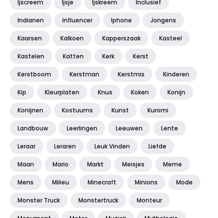
Ijscreem
Ijsje
Ijskreem
Inclusief
Indianen
Influencer
Iphone
Jongens
Kaarsen
Kalkoen
Kapperszaak
Kasteel
Kastelen
Katten
Kerk
Kerst
Kerstboom
Kerstman
Kerstmis
Kinderen
Kip
Kleurplaten
Knus
Koken
Konijn
Konijnen
Kostuums
Kunst
Kuromi
Landbouw
Leerlingen
Leeuwen
Lente
Leraar
Leraren
Leuk Vinden
Liefde
Maan
Mario
Markt
Meisjes
Meme
Mens
Milieu
Minecraft
Minions
Mode
Monster Truck
Monstertruck
Monteur