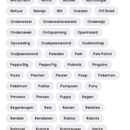
Monument
Motor
Muziek
Mythologie
Natuur
Navajo
Nhl
Oceaan
Off Road
Onderwater
Onderwaterwereld
Onderwijs
Onderzeeër
Ontspanning
Openhaard
Opvoeding
Oudejaarsavond
Ouderschap
Oudjaarsavond
Paarden
Park
Paw Patrol
Peppa Big
Peppa Pig
Picknick
Pinguïns
Pizza
Planten
Plezier
Poep
Pokemon
Pokémon
Politie
Pompoen
Pony
Princess
Prinses
Puppy
Regen
Regenbogen
Reis
Reizen
Relaties
Rendier
Rendieren
Roblox
Robots
Rolstoel
Ruimte
Ruimteveer
Santa