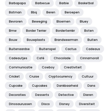
Barbapapa
Barbecue
Barbie
Basketbal
Batman
Bbq
Beren
Beroepen
Bevroren
Beweging
Bloemen
Bluey
Bmw
Border Terrier
Borderterriër
Boten
Bouw
Bouwplaats
Brandweerman
Buiten
Buitenaardse
Buitenspel
Cactus
Cadeaus
Cadeautjes
Café
Chocolade
Cinnamoroll
Communicatie
Cowboy
Creativiteit
Cricket
Cruise
Cryptocurrency
Cultuur
Cupcake
Cupcakes
Dankbaarheid
Dans
Decoraties
Desserts
Detective
Dieren
Dinosaurussen
Disco
Disney
Diversiteit