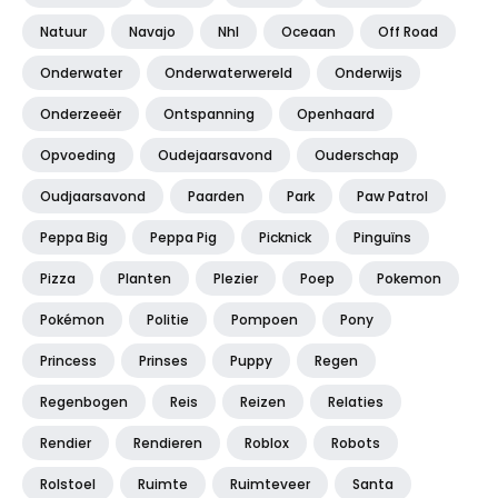
Natuur
Navajo
Nhl
Oceaan
Off Road
Onderwater
Onderwaterwereld
Onderwijs
Onderzeeër
Ontspanning
Openhaard
Opvoeding
Oudejaarsavond
Ouderschap
Oudjaarsavond
Paarden
Park
Paw Patrol
Peppa Big
Peppa Pig
Picknick
Pinguïns
Pizza
Planten
Plezier
Poep
Pokemon
Pokémon
Politie
Pompoen
Pony
Princess
Prinses
Puppy
Regen
Regenbogen
Reis
Reizen
Relaties
Rendier
Rendieren
Roblox
Robots
Rolstoel
Ruimte
Ruimteveer
Santa