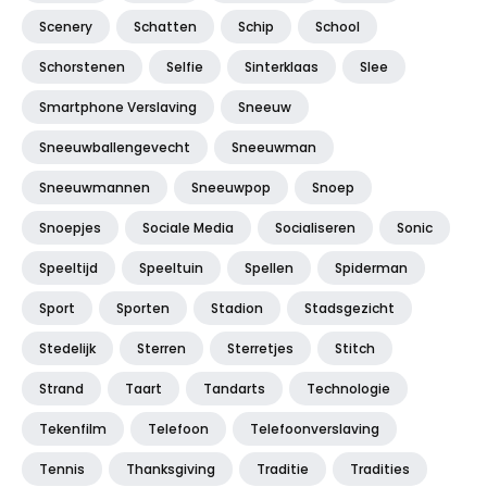
Scenery
Schatten
Schip
School
Schorstenen
Selfie
Sinterklaas
Slee
Smartphone Verslaving
Sneeuw
Sneeuwballengevecht
Sneeuwman
Sneeuwmannen
Sneeuwpop
Snoep
Snoepjes
Sociale Media
Socialiseren
Sonic
Speeltijd
Speeltuin
Spellen
Spiderman
Sport
Sporten
Stadion
Stadsgezicht
Stedelijk
Sterren
Sterretjes
Stitch
Strand
Taart
Tandarts
Technologie
Tekenfilm
Telefoon
Telefoonverslaving
Tennis
Thanksgiving
Traditie
Tradities