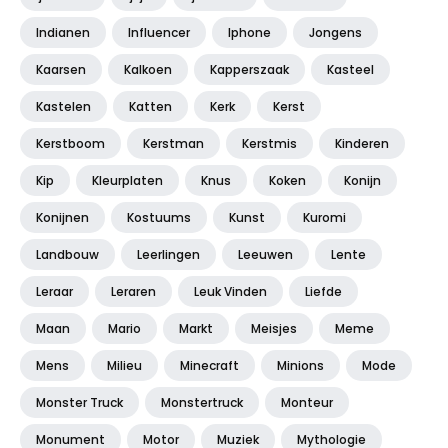
Indianen
Influencer
Iphone
Jongens
Kaarsen
Kalkoen
Kapperszaak
Kasteel
Kastelen
Katten
Kerk
Kerst
Kerstboom
Kerstman
Kerstmis
Kinderen
Kip
Kleurplaten
Knus
Koken
Konijn
Konijnen
Kostuums
Kunst
Kuromi
Landbouw
Leerlingen
Leeuwen
Lente
Leraar
Leraren
Leuk Vinden
Liefde
Maan
Mario
Markt
Meisjes
Meme
Mens
Milieu
Minecraft
Minions
Mode
Monster Truck
Monstertruck
Monteur
Monument
Motor
Muziek
Mythologie