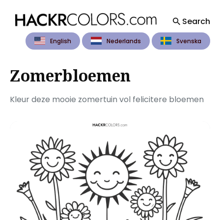
Search
English
Nederlands
Svenska
Search
for
Blog
Zomerbloemen
Kleur deze mooie zomertuin vol felicitere bloemen