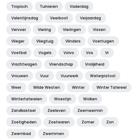
Tropisch
Tuinieren
Vaderdag
Valentijnsdag
Veerboot
Verjaardag
Vervoer
Viering
Vieringen
Vissen
Vlieger
Vliegtuig
Vlinders
Voertuigen
Voetbal
Vogels
Volvo
Vos
Vr
Vrachtwagen
Vriendschap
Vrolijkheid
Vrouwen
Vuur
Vuurwerk
Waterpistool
Weer
Wilde Westen
Winter
Winter Tafereel
Wintertaferelen
Woestijn
Wolken
Zandkasteel
Zeeleven
Zeemeermin
Zoetigheden
Zoetwaren
Zomer
Zon
Zwembad
Zwemmen