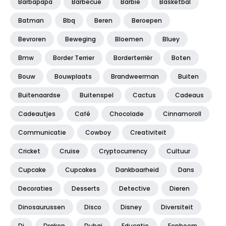
Barbapapa
Barbecue
Barbie
Basketbal
Batman
Bbq
Beren
Beroepen
Bevroren
Beweging
Bloemen
Bluey
Bmw
Border Terrier
Borderterriër
Boten
Bouw
Bouwplaats
Brandweerman
Buiten
Buitenaardse
Buitenspel
Cactus
Cadeaus
Cadeautjes
Café
Chocolade
Cinnamoroll
Communicatie
Cowboy
Creativiteit
Cricket
Cruise
Cryptocurrency
Cultuur
Cupcake
Cupcakes
Dankbaarheid
Dans
Decoraties
Desserts
Detective
Dieren
Dinosaurussen
Disco
Disney
Diversiteit
Dj
Draken
Dubai
Educatie
Eenhoorn