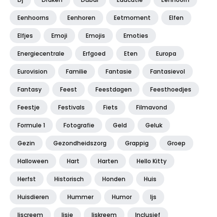
Eenhoorns
Eenhoren
Eetmoment
Elfen
Elfjes
Emoji
Emojis
Emoties
Energiecentrale
Erfgoed
Eten
Europa
Eurovision
Familie
Fantasie
Fantasievol
Fantasy
Feest
Feestdagen
Feesthoedjes
Feestje
Festivals
Fiets
Filmavond
Formule 1
Fotografie
Geld
Geluk
Gezin
Gezondheidszorg
Grappig
Groep
Halloween
Hart
Harten
Hello Kitty
Herfst
Historisch
Honden
Huis
Huisdieren
Hummer
Humor
Ijs
Ijscreem
Ijsje
Ijskreem
Inclusief