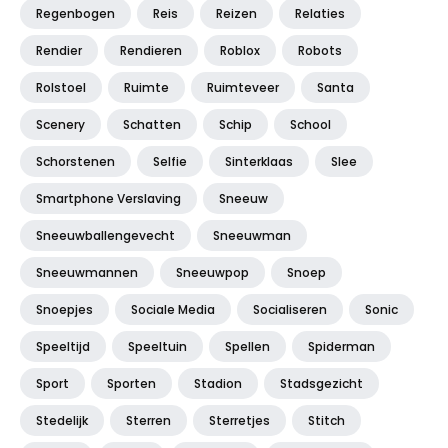
Regenbogen
Reis
Reizen
Relaties
Rendier
Rendieren
Roblox
Robots
Rolstoel
Ruimte
Ruimteveer
Santa
Scenery
Schatten
Schip
School
Schorstenen
Selfie
Sinterklaas
Slee
Smartphone Verslaving
Sneeuw
Sneeuwballengevecht
Sneeuwman
Sneeuwmannen
Sneeuwpop
Snoep
Snoepjes
Sociale Media
Socialiseren
Sonic
Speeltijd
Speeltuin
Spellen
Spiderman
Sport
Sporten
Stadion
Stadsgezicht
Stedelijk
Sterren
Sterretjes
Stitch