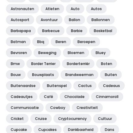
Astronauten
Atleten
Auto
Autos
Autosport
Avontuur
Ballon
Ballonnen
Barbapapa
Barbecue
Barbie
Basketbal
Batman
Bbq
Beren
Beroepen
Bevroren
Beweging
Bloemen
Bluey
Bmw
Border Terrier
Borderterriër
Boten
Bouw
Bouwplaats
Brandweerman
Buiten
Buitenaardse
Buitenspel
Cactus
Cadeaus
Cadeautjes
Café
Chocolade
Cinnamoroll
Communicatie
Cowboy
Creativiteit
Cricket
Cruise
Cryptocurrency
Cultuur
Cupcake
Cupcakes
Dankbaarheid
Dans