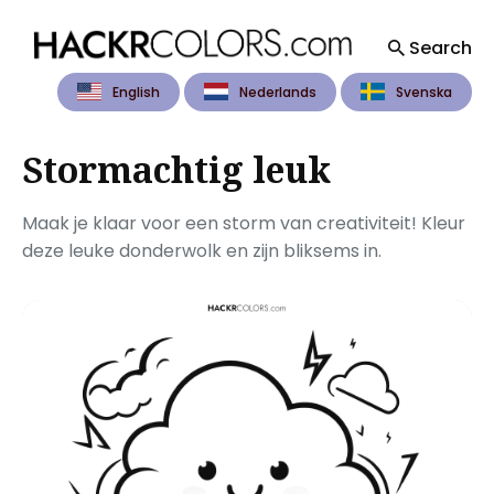
Search
English
Nederlands
Svenska
Search
for
Blog
Stormachtig leuk
Maak je klaar voor een storm van creativiteit! Kleur
deze leuke donderwolk en zijn bliksems in.