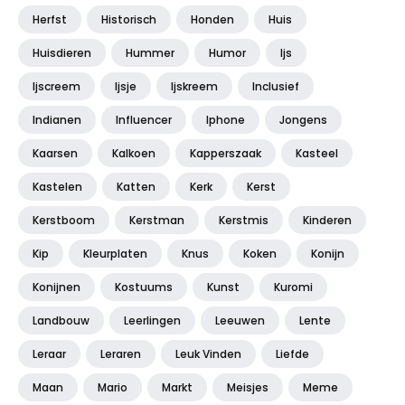
Herfst
Historisch
Honden
Huis
Huisdieren
Hummer
Humor
Ijs
Ijscreem
Ijsje
Ijskreem
Inclusief
Indianen
Influencer
Iphone
Jongens
Kaarsen
Kalkoen
Kapperszaak
Kasteel
Kastelen
Katten
Kerk
Kerst
Kerstboom
Kerstman
Kerstmis
Kinderen
Kip
Kleurplaten
Knus
Koken
Konijn
Konijnen
Kostuums
Kunst
Kuromi
Landbouw
Leerlingen
Leeuwen
Lente
Leraar
Leraren
Leuk Vinden
Liefde
Maan
Mario
Markt
Meisjes
Meme