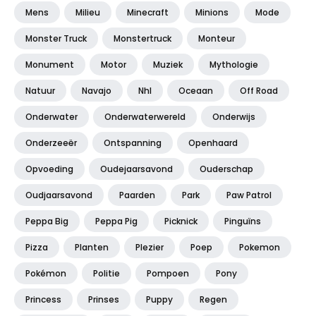
Mens
Milieu
Minecraft
Minions
Mode
Monster Truck
Monstertruck
Monteur
Monument
Motor
Muziek
Mythologie
Natuur
Navajo
Nhl
Oceaan
Off Road
Onderwater
Onderwaterwereld
Onderwijs
Onderzeeër
Ontspanning
Openhaard
Opvoeding
Oudejaarsavond
Ouderschap
Oudjaarsavond
Paarden
Park
Paw Patrol
Peppa Big
Peppa Pig
Picknick
Pinguïns
Pizza
Planten
Plezier
Poep
Pokemon
Pokémon
Politie
Pompoen
Pony
Princess
Prinses
Puppy
Regen