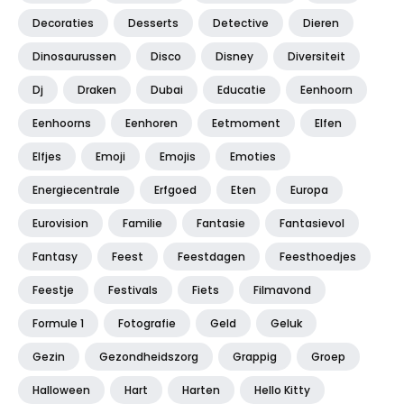
Decoraties
Desserts
Detective
Dieren
Dinosaurussen
Disco
Disney
Diversiteit
Dj
Draken
Dubai
Educatie
Eenhoorn
Eenhoorns
Eenhoren
Eetmoment
Elfen
Elfjes
Emoji
Emojis
Emoties
Energiecentrale
Erfgoed
Eten
Europa
Eurovision
Familie
Fantasie
Fantasievol
Fantasy
Feest
Feestdagen
Feesthoedjes
Feestje
Festivals
Fiets
Filmavond
Formule 1
Fotografie
Geld
Geluk
Gezin
Gezondheidszorg
Grappig
Groep
Halloween
Hart
Harten
Hello Kitty