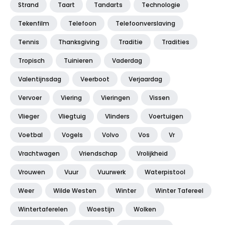
Strand
Taart
Tandarts
Technologie
Tekenfilm
Telefoon
Telefoonverslaving
Tennis
Thanksgiving
Traditie
Tradities
Tropisch
Tuinieren
Vaderdag
Valentijnsdag
Veerboot
Verjaardag
Vervoer
Viering
Vieringen
Vissen
Vlieger
Vliegtuig
Vlinders
Voertuigen
Voetbal
Vogels
Volvo
Vos
Vr
Vrachtwagen
Vriendschap
Vrolijkheid
Vrouwen
Vuur
Vuurwerk
Waterpistool
Weer
Wilde Westen
Winter
Winter Tafereel
Wintertaferelen
Woestijn
Wolken