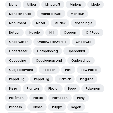
Mens
Milieu
Minecraft
Minions
Mode
Monster Truck
Monstertruck
Monteur
Monument
Motor
Muziek
Mythologie
Natuur
Navajo
Nhl
Oceaan
Off Road
Onderwater
Onderwaterwereld
Onderwijs
Onderzeeër
Ontspanning
Openhaard
Opvoeding
Oudejaarsavond
Ouderschap
Oudjaarsavond
Paarden
Park
Paw Patrol
Peppa Big
Peppa Pig
Picknick
Pinguïns
Pizza
Planten
Plezier
Poep
Pokemon
Pokémon
Politie
Pompoen
Pony
Princess
Prinses
Puppy
Regen