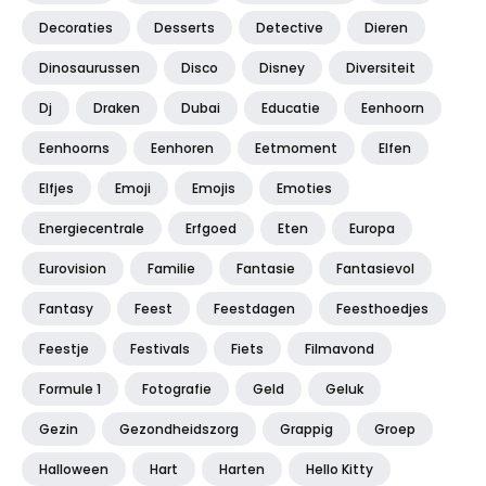
Decoraties
Desserts
Detective
Dieren
Dinosaurussen
Disco
Disney
Diversiteit
Dj
Draken
Dubai
Educatie
Eenhoorn
Eenhoorns
Eenhoren
Eetmoment
Elfen
Elfjes
Emoji
Emojis
Emoties
Energiecentrale
Erfgoed
Eten
Europa
Eurovision
Familie
Fantasie
Fantasievol
Fantasy
Feest
Feestdagen
Feesthoedjes
Feestje
Festivals
Fiets
Filmavond
Formule 1
Fotografie
Geld
Geluk
Gezin
Gezondheidszorg
Grappig
Groep
Halloween
Hart
Harten
Hello Kitty