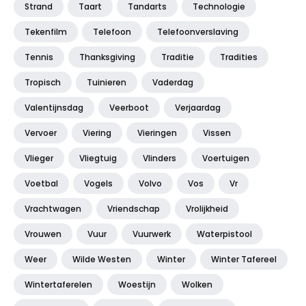
Strand
Taart
Tandarts
Technologie
Tekenfilm
Telefoon
Telefoonverslaving
Tennis
Thanksgiving
Traditie
Tradities
Tropisch
Tuinieren
Vaderdag
Valentijnsdag
Veerboot
Verjaardag
Vervoer
Viering
Vieringen
Vissen
Vlieger
Vliegtuig
Vlinders
Voertuigen
Voetbal
Vogels
Volvo
Vos
Vr
Vrachtwagen
Vriendschap
Vrolijkheid
Vrouwen
Vuur
Vuurwerk
Waterpistool
Weer
Wilde Westen
Winter
Winter Tafereel
Wintertaferelen
Woestijn
Wolken