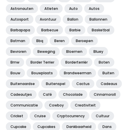
Astronauten
Atleten
Auto
Autos
Autosport
Avontuur
Ballon
Ballonnen
Barbapapa
Barbecue
Barbie
Basketbal
Batman
Bbq
Beren
Beroepen
Bevroren
Beweging
Bloemen
Bluey
Bmw
Border Terrier
Borderterriër
Boten
Bouw
Bouwplaats
Brandweerman
Buiten
Buitenaardse
Buitenspel
Cactus
Cadeaus
Cadeautjes
Café
Chocolade
Cinnamoroll
Communicatie
Cowboy
Creativiteit
Cricket
Cruise
Cryptocurrency
Cultuur
Cupcake
Cupcakes
Dankbaarheid
Dans