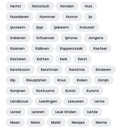
Herfst
Historisch
Honden
Huis
Huisdieren
Hummer
Humor
Ijs
Ijscreem
Ijsje
Ijskreem
Inclusief
Indianen
Influencer
Iphone
Jongens
Kaarsen
Kalkoen
Kapperszaak
Kasteel
Kastelen
Katten
Kerk
Kerst
Kerstboom
Kerstman
Kerstmis
Kinderen
Kip
Kleurplaten
Knus
Koken
Konijn
Konijnen
Kostuums
Kunst
Kuromi
Landbouw
Leerlingen
Leeuwen
Lente
Leraar
Leraren
Leuk Vinden
Liefde
Maan
Mario
Markt
Meisjes
Meme