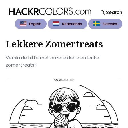
Search
English
Nederlands
Svenska
Search
for
Blog
Lekkere Zomertreats
Versla de hitte met onze lekkere en leuke
zomertreats!