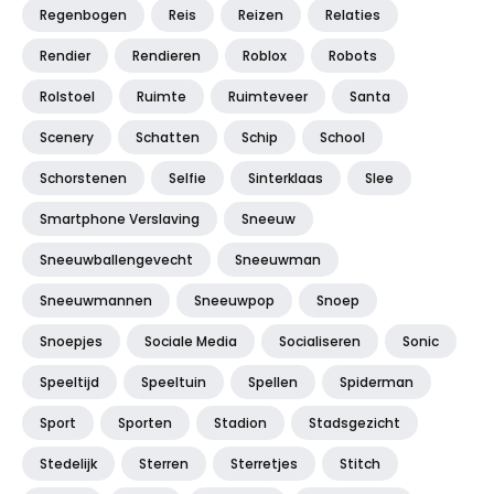
Regenbogen
Reis
Reizen
Relaties
Rendier
Rendieren
Roblox
Robots
Rolstoel
Ruimte
Ruimteveer
Santa
Scenery
Schatten
Schip
School
Schorstenen
Selfie
Sinterklaas
Slee
Smartphone Verslaving
Sneeuw
Sneeuwballengevecht
Sneeuwman
Sneeuwmannen
Sneeuwpop
Snoep
Snoepjes
Sociale Media
Socialiseren
Sonic
Speeltijd
Speeltuin
Spellen
Spiderman
Sport
Sporten
Stadion
Stadsgezicht
Stedelijk
Sterren
Sterretjes
Stitch