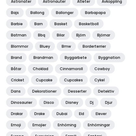
Astronater
Astronauter
Atleter
Avkoppling
Bajs
Ballong
Ballonger
Barbapapa
Barbie
Barn
Basket
Basketboll
Batman
Bbq
Bilar
Björn
Björnar
Blommor
Bluey
Bmw
Borderterrier
Brand
Brandman
Byggarbete
Byggnation
Båtar
Choklad
Cinnamoroll
Cowboy
Cricket
Cupcake
Cupcakes
Cykel
Dans
Dekorationer
Desserter
Detektiv
Dinosaurier
Disco
Disney
Dj
Djur
Drakar
Drake
Dubai
Eld
Elever
Emoji
Emojier
Enhörning
Enhörningar