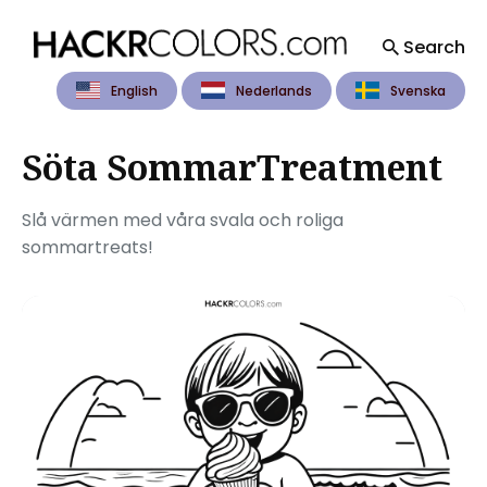
Search
English
Nederlands
Svenska
Search
for
Blog
Söta SommarTreatment
Slå värmen med våra svala och roliga
sommartreats!