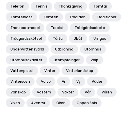
Telefon
Tennis
Thanksgiving
Tomtar
Tomtebloss
Tomten
Tradition
Traditioner
Transportmedel
Tropisk
Trädgårdsarbete
Trädgårdsskötsel
Tårta
Ubåt
Umgås
Undervattensvärld
Utbildning
Utomhus
Utomhusaktivitet
Utomjordingar
Valp
Vattenpistol
Vinter
Vinterlandskap
Vinterscen
Volvo
Vr
Vy
Väder
Vänskap
Västern
Växter
Vår
Våren
Yrken
Äventyr
Öken
Öppen Spis