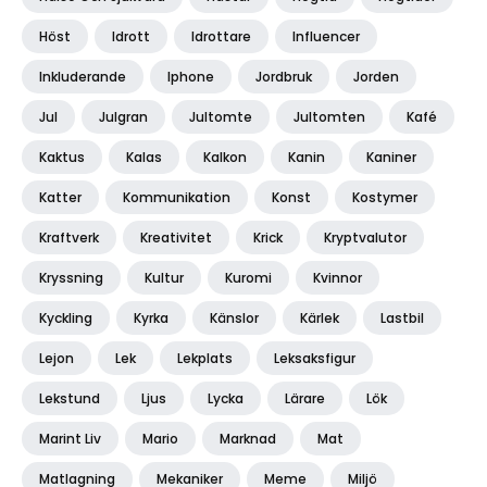
Höst
Idrott
Idrottare
Influencer
Inkluderande
Iphone
Jordbruk
Jorden
Jul
Julgran
Jultomte
Jultomten
Kafé
Kaktus
Kalas
Kalkon
Kanin
Kaniner
Katter
Kommunikation
Konst
Kostymer
Kraftverk
Kreativitet
Krick
Kryptvalutor
Kryssning
Kultur
Kuromi
Kvinnor
Kyckling
Kyrka
Känslor
Kärlek
Lastbil
Lejon
Lek
Lekplats
Leksaksfigur
Lekstund
Ljus
Lycka
Lärare
Lök
Marint Liv
Mario
Marknad
Mat
Matlagning
Mekaniker
Meme
Miljö