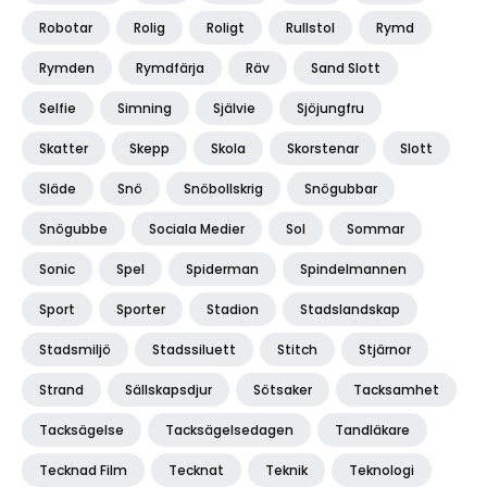
Robotar
Rolig
Roligt
Rullstol
Rymd
Rymden
Rymdfärja
Räv
Sand Slott
Selfie
Simning
Självie
Sjöjungfru
Skatter
Skepp
Skola
Skorstenar
Slott
Släde
Snö
Snöbollskrig
Snögubbar
Snögubbe
Sociala Medier
Sol
Sommar
Sonic
Spel
Spiderman
Spindelmannen
Sport
Sporter
Stadion
Stadslandskap
Stadsmiljö
Stadssiluett
Stitch
Stjärnor
Strand
Sällskapsdjur
Sötsaker
Tacksamhet
Tacksägelse
Tacksägelsedagen
Tandläkare
Tecknad Film
Tecknat
Teknik
Teknologi