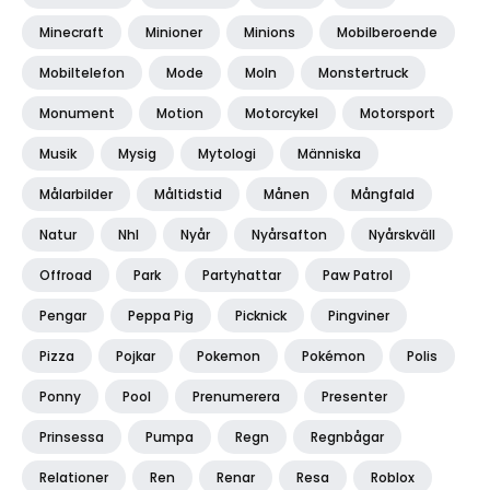
Minecraft
Minioner
Minions
Mobilberoende
Mobiltelefon
Mode
Moln
Monstertruck
Monument
Motion
Motorcykel
Motorsport
Musik
Mysig
Mytologi
Människa
Målarbilder
Måltidstid
Månen
Mångfald
Natur
Nhl
Nyår
Nyårsafton
Nyårskväll
Offroad
Park
Partyhattar
Paw Patrol
Pengar
Peppa Pig
Picknick
Pingviner
Pizza
Pojkar
Pokemon
Pokémon
Polis
Ponny
Pool
Prenumerera
Presenter
Prinsessa
Pumpa
Regn
Regnbågar
Relationer
Ren
Renar
Resa
Roblox