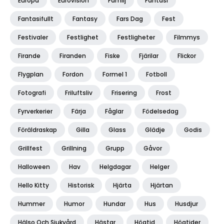
Europa
Eurovision
Familj
Fantasi
Fantasifullt
Fantasy
Fars Dag
Fest
Festivaler
Festlighet
Festligheter
Filmmys
Firande
Firanden
Fiske
Fjärilar
Flickor
Flygplan
Fordon
Formel 1
Fotboll
Fotografi
Friluftsliv
Frisering
Frost
Fyrverkerier
Färja
Fåglar
Födelsedag
Föräldraskap
Gilla
Glass
Glädje
Godis
Grillfest
Grillning
Grupp
Gåvor
Halloween
Hav
Helgdagar
Helger
Hello Kitty
Historisk
Hjärta
Hjärtan
Hummer
Humor
Hundar
Hus
Husdjur
Hälso Och Sjukvård
Hästar
Högtid
Högtider