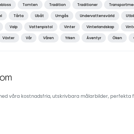
bloss
Tomten
Tradition
Traditioner
Transportme
el
Tårta
Ubåt
Umgås
Undervattensvärld
Utbi
Valp
Vattenpistol
Vinter
Vinterlandskap
Vint
Växter
Vår
Våren
Yrken
Äventyr
Öken
ed våra kostnadsfria, utskrivbara målarbilder, perfekta f