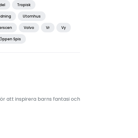
del
Tropisk
ldning
Utomhus
erscen
Volvo
Vr
Vy
Öppen Spis
ör att inspirera barns fantasi och