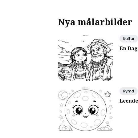
Nya målarbilder
Kultur
En Dag
Rymd
Leende