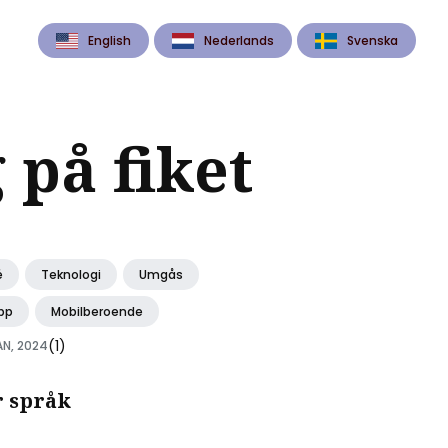
English
Nederlands
Svenska
 på fiket
é
Teknologi
Umgås
pp
Mobilberoende
(1)
AN, 2024
r språk