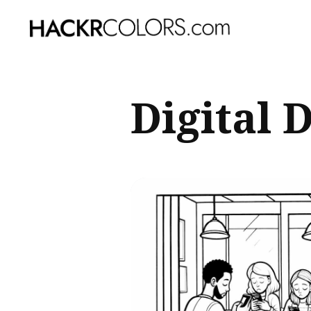
Sear
Digital 
for
Blog