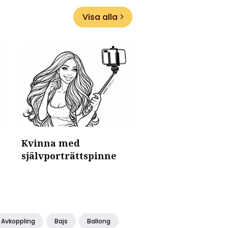
Visa alla
Kvinna med
självporträttspinne
Avkoppling
Bajs
Ballong