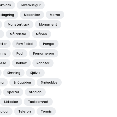
ekplats
Leksaksfigur
tlagning
Mekaniker
Meme
Monstertruck
Monument
Måltidstid
Månen
ttar
Paw Patrol
Pengar
onny
Pool
Prenumerera
Resa
Roblox
Robotar
Simning
Självie
rig
Snögubbar
Snögubbe
Sporter
Stadion
Sötsaker
Tacksamhet
ologi
Telefon
Tennis