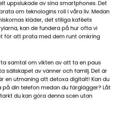
elt uppslukade av sina smartphones. Det
prata om teknologins roll i våra liv. Medan
iskornas kläder, det stiliga kaféets
larna, kan de fundera på hur ofta vi
llet för att prata med dem runt omkring
rta samtal om vikten av att ta en paus
a sällskapet av vänner och familj. Det är
är en utmaning att detoxa digitalt! Kan du
tta på din telefon medan du färglägger? Låt
starkt du kan göra denna scen utan