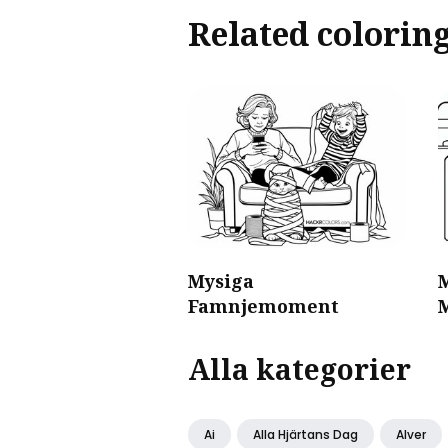
Related colorin
Mysiga
Famnjemoment
Alla kategorier
Ai
Alla Hjärtans Dag
Alver