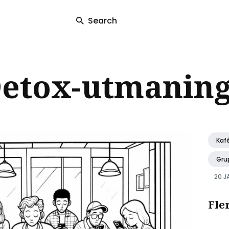
Search
ch
Detox-utmaning
Kaf
Gru
20 J
Fle