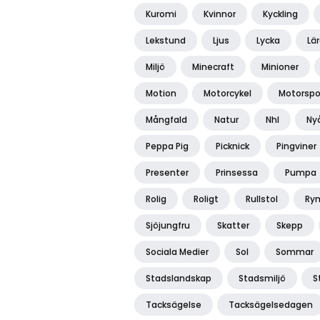
Kuromi
Kvinnor
Kyckling
Lekstund
Ljus
Lycka
Lä
Miljö
Minecraft
Minioner
Motion
Motorcykel
Motorspo
Mångfald
Natur
Nhl
Ny
Peppa Pig
Picknick
Pingviner
Presenter
Prinsessa
Pumpa
Rolig
Roligt
Rullstol
Ry
Sjöjungfru
Skatter
Skepp
Sociala Medier
Sol
Sommar
Stadslandskap
Stadsmiljö
S
Tacksägelse
Tacksägelsedagen