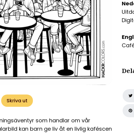
Ned
Uitd
Digi
Engl
Café
Del
Skriva ut
ggningsäventyr som handlar om vår
bild kan barn ge liv åt en livlig kaféscen