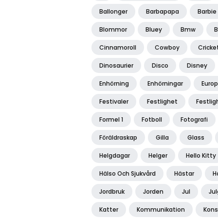
Ballonger
Barbapapa
Barbie
Blommor
Bluey
Bmw
B
Cinnamoroll
Cowboy
Cricke
Dinosaurier
Disco
Disney
Enhörning
Enhörningar
Euro
Festivaler
Festlighet
Festlig
Formel 1
Fotboll
Fotografi
Föräldraskap
Gilla
Glass
Helgdagar
Helger
Hello Kitty
Hälso Och Sjukvård
Hästar
H
Jordbruk
Jorden
Jul
Ju
Katter
Kommunikation
Kons