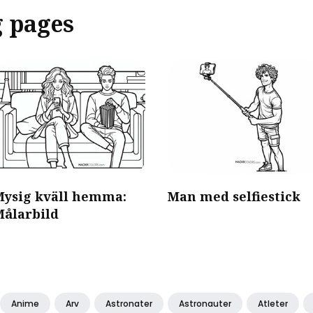
g pages
Mysig kväll hemma:
Man med selfiestick
Målarbild
Anime
Arv
Astronater
Astronauter
Atleter