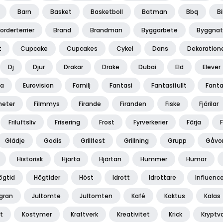
Barn
Basket
Basketboll
Batman
Bbq
Bi
orderterrier
Brand
Brandman
Byggarbete
Byggnat
t
Cupcake
Cupcakes
Cykel
Dans
Dekoration
Dj
Djur
Drakar
Drake
Dubai
Eld
Elever
pa
Eurovision
Familj
Fantasi
Fantasifullt
Fant
heter
Filmmys
Firande
Firanden
Fiske
Fjärilar
Friluftsliv
Frisering
Frost
Fyrverkerier
Färja
Glädje
Godis
Grillfest
Grillning
Grupp
Gåvo
Historisk
Hjärta
Hjärtan
Hummer
Humor
ögtid
Högtider
Höst
Idrott
Idrottare
Influence
lgran
Jultomte
Jultomten
Kafé
Kaktus
Kalas
t
Kostymer
Kraftverk
Kreativitet
Krick
Kryptv