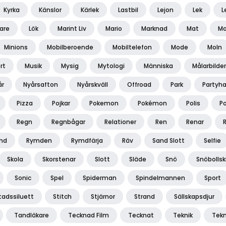
Kyrka
Känslor
Kärlek
Lastbil
Lejon
Lek
L
rare
Lök
Marint Liv
Mario
Marknad
Mat
Ma
Minions
Mobilberoende
Mobiltelefon
Mode
Moln
rt
Musik
Mysig
Mytologi
Människa
Målarbilder
år
Nyårsafton
Nyårskväll
Offroad
Park
Partyha
Pizza
Pojkar
Pokemon
Pokémon
Polis
P
Regn
Regnbågar
Relationer
Ren
Renar
md
Rymden
Rymdfärja
Räv
Sand Slott
Selfie
Skola
Skorstenar
Slott
Släde
Snö
Snöbollsk
Sonic
Spel
Spiderman
Spindelmannen
Sport
tadssiluett
Stitch
Stjärnor
Strand
Sällskapsdjur
Tandläkare
Tecknad Film
Tecknat
Teknik
Tekn