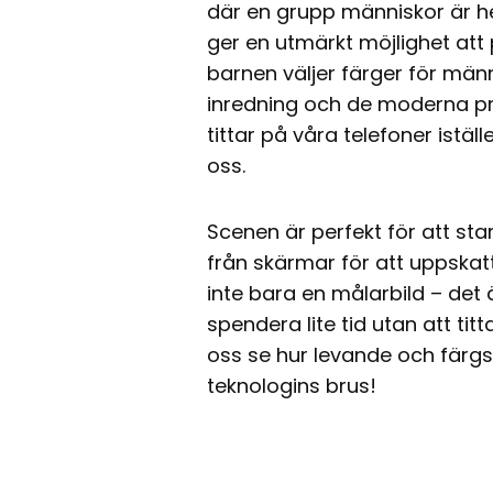
där en grupp människor är h
ger en utmärkt möjlighet att 
barnen väljer färger för männ
inredning och de moderna pry
tittar på våra telefoner istä
oss.
Scenen är perfekt för att sta
från skärmar för att uppskatt
inte bara en målarbild – det 
spendera lite tid utan att ti
oss se hur levande och färg
teknologins brus!