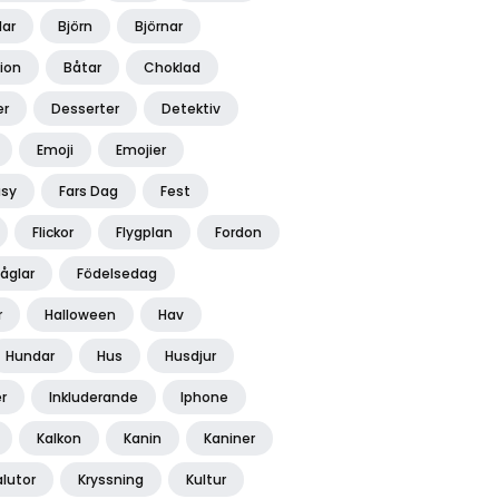
lar
Björn
Björnar
ion
Båtar
Choklad
er
Desserter
Detektiv
Emoji
Emojier
asy
Fars Dag
Fest
Flickor
Flygplan
Fordon
Fåglar
Födelsedag
r
Halloween
Hav
Hundar
Hus
Husdjur
r
Inkluderande
Iphone
Kalkon
Kanin
Kaniner
alutor
Kryssning
Kultur