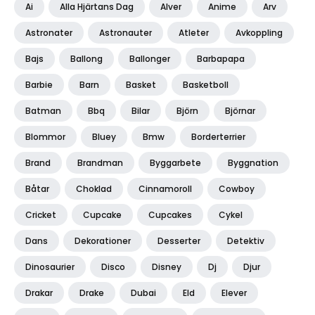
Ai
Alla Hjärtans Dag
Alver
Anime
Arv
Astronater
Astronauter
Atleter
Avkoppling
Bajs
Ballong
Ballonger
Barbapapa
Barbie
Barn
Basket
Basketboll
Batman
Bbq
Bilar
Björn
Björnar
Blommor
Bluey
Bmw
Borderterrier
Brand
Brandman
Byggarbete
Byggnation
Båtar
Choklad
Cinnamoroll
Cowboy
Cricket
Cupcake
Cupcakes
Cykel
Dans
Dekorationer
Desserter
Detektiv
Dinosaurier
Disco
Disney
Dj
Djur
Drakar
Drake
Dubai
Eld
Elever