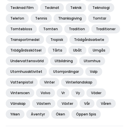
Tecknad Film
Tecknat
Teknik
Teknologi
Telefon
Tennis
Thanksgiving
Tomtar
Tomtebloss
Tomten
Tradition
Traditioner
Transportmedel
Tropisk
Trädgårdsarbete
Trädgårdsskötsel
Tårta
Ubåt
Umgås
Undervattensvärld
Utbildning
Utomhus
Utomhusaktivitet
Utomjordingar
Valp
Vattenpistol
Vinter
Vinterlandskap
Vinterscen
Volvo
Vr
Vy
Väder
Vänskap
Västern
Växter
Vår
Våren
Yrken
Äventyr
Öken
Öppen Spis