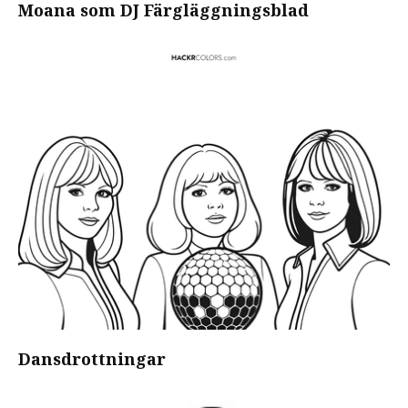
Moana som DJ Färgläggningsblad
Dansdrottningar