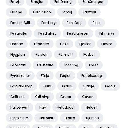
Emoji
Emojier
Enhörning
Enhörningar
Europa
Eurovision
Familj
Fantasi
Fantasifullt
Fantasy
Fars Dag
Fest
Festivaler
Festlighet
Festligheter
Filmmys
Firande
Firanden
Fiske
Fjärilar
Flickor
Flygplan
Fordon
Formel 1
Fotboll
Fotografi
Friluftsliv
Frisering
Frost
Fyrverkerier
Färja
Fåglar
Födelsedag
Föräldraskap
Gilla
Glass
Glädje
Godis
Grillfest
Grillning
Grupp
Gåvor
Halloween
Hav
Helgdagar
Helger
Hello Kitty
Historisk
Hjärta
Hjärtan