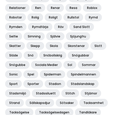
Relationer
Ren
Renar
Resa
Roblox
Robotar
Rolig
Roligt
Rullstol
Rymd
Rymden
Rymdfärja
Räv
Sand Slott
Selfie
Simning
Självie
Sjöjungfru
Skatter
Skepp
Skola
Skorstenar
Slott
Släde
Snö
Snöbollskrig
Snögubbar
Snögubbe
Sociala Medier
Sol
Sommar
Sonic
Spel
Spiderman
Spindelmannen
Sport
Sporter
Stadion
Stadslandskap
Stadsmiljö
Stadssiluett
Stitch
Stjärnor
Strand
Sällskapsdjur
Sötsaker
Tacksamhet
Tacksägelse
Tacksägelsedagen
Tandläkare