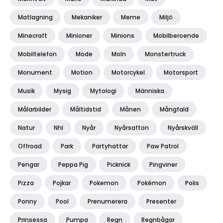
Matlagning
Mekaniker
Meme
Miljö
Minecraft
Minioner
Minions
Mobilberoende
Mobiltelefon
Mode
Moln
Monstertruck
Monument
Motion
Motorcykel
Motorsport
Musik
Mysig
Mytologi
Människa
Målarbilder
Måltidstid
Månen
Mångfald
Natur
Nhl
Nyår
Nyårsafton
Nyårskväll
Offroad
Park
Partyhattar
Paw Patrol
Pengar
Peppa Pig
Picknick
Pingviner
Pizza
Pojkar
Pokemon
Pokémon
Polis
Ponny
Pool
Prenumerera
Presenter
Prinsessa
Pumpa
Regn
Regnbågar