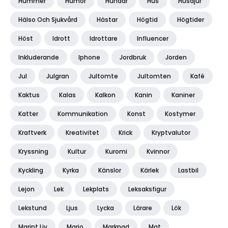
Hummer
Humor
Hundar
Hus
Husdjur
Hälso Och Sjukvård
Hästar
Högtid
Högtider
Höst
Idrott
Idrottare
Influencer
Inkluderande
Iphone
Jordbruk
Jorden
Jul
Julgran
Jultomte
Jultomten
Kafé
Kaktus
Kalas
Kalkon
Kanin
Kaniner
Katter
Kommunikation
Konst
Kostymer
Kraftverk
Kreativitet
Krick
Kryptvalutor
Kryssning
Kultur
Kuromi
Kvinnor
Kyckling
Kyrka
Känslor
Kärlek
Lastbil
Lejon
Lek
Lekplats
Leksaksfigur
Lekstund
Ljus
Lycka
Lärare
Lök
Marint Liv
Mario
Marknad
Mat