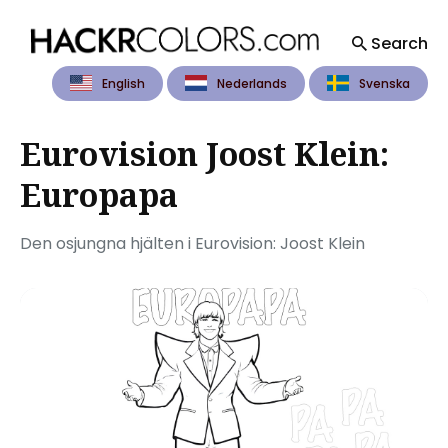
Search
English
Nederlands
Svenska
Search
for
Blog
Eurovision Joost Klein:
Europapa
Den osjungna hjälten i Eurovision: Joost Klein