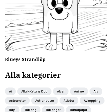
Blueys Strandlöp
Alla kategorier
Ai
Alla Hjärtans Dag
Alver
Anime
Arv
Astronater
Astronauter
Atleter
Avkoppling
Bajs
Ballong
Ballonger
Barbapapa