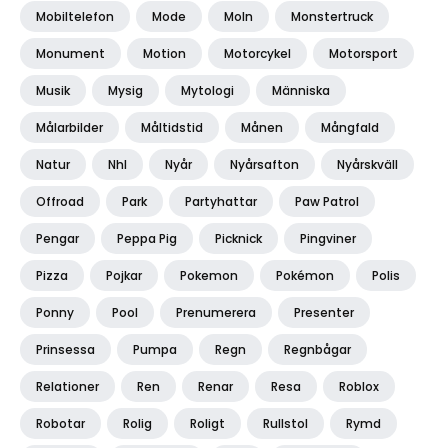
Mobiltelefon
Mode
Moln
Monstertruck
Monument
Motion
Motorcykel
Motorsport
Musik
Mysig
Mytologi
Människa
Målarbilder
Måltidstid
Månen
Mångfald
Natur
Nhl
Nyår
Nyårsafton
Nyårskväll
Offroad
Park
Partyhattar
Paw Patrol
Pengar
Peppa Pig
Picknick
Pingviner
Pizza
Pojkar
Pokemon
Pokémon
Polis
Ponny
Pool
Prenumerera
Presenter
Prinsessa
Pumpa
Regn
Regnbågar
Relationer
Ren
Renar
Resa
Roblox
Robotar
Rolig
Roligt
Rullstol
Rymd