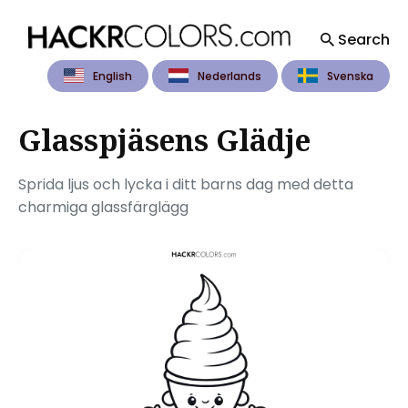
Search
English
Nederlands
Svenska
Search
for
Blog
Glasspjäsens Glädje
Sprida ljus och lycka i ditt barns dag med detta
charmiga glassfärglägg