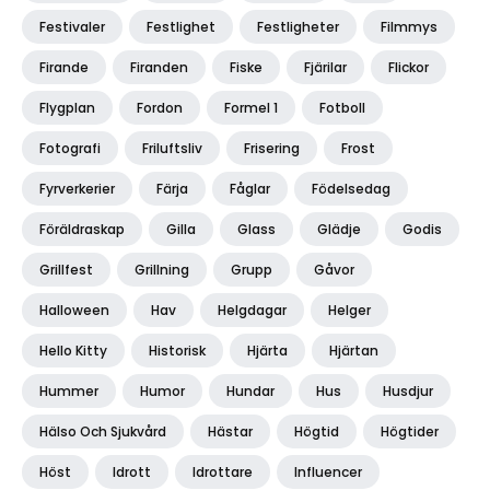
Festivaler
Festlighet
Festligheter
Filmmys
Firande
Firanden
Fiske
Fjärilar
Flickor
Flygplan
Fordon
Formel 1
Fotboll
Fotografi
Friluftsliv
Frisering
Frost
Fyrverkerier
Färja
Fåglar
Födelsedag
Föräldraskap
Gilla
Glass
Glädje
Godis
Grillfest
Grillning
Grupp
Gåvor
Halloween
Hav
Helgdagar
Helger
Hello Kitty
Historisk
Hjärta
Hjärtan
Hummer
Humor
Hundar
Hus
Husdjur
Hälso Och Sjukvård
Hästar
Högtid
Högtider
Höst
Idrott
Idrottare
Influencer