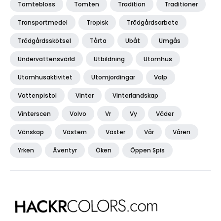
Tomtebloss
Tomten
Tradition
Traditioner
Transportmedel
Tropisk
Trädgårdsarbete
Trädgårdsskötsel
Tårta
Ubåt
Umgås
Undervattensvärld
Utbildning
Utomhus
Utomhusaktivitet
Utomjordingar
Valp
Vattenpistol
Vinter
Vinterlandskap
Vinterscen
Volvo
Vr
Vy
Väder
Vänskap
Västern
Växter
Vår
Våren
Yrken
Äventyr
Öken
Öppen Spis