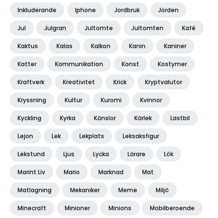
Inkluderande
Iphone
Jordbruk
Jorden
Jul
Julgran
Jultomte
Jultomten
Kafé
Kaktus
Kalas
Kalkon
Kanin
Kaniner
Katter
Kommunikation
Konst
Kostymer
Kraftverk
Kreativitet
Krick
Kryptvalutor
Kryssning
Kultur
Kuromi
Kvinnor
Kyckling
Kyrka
Känslor
Kärlek
Lastbil
Lejon
Lek
Lekplats
Leksaksfigur
Lekstund
Ljus
Lycka
Lärare
Lök
Marint Liv
Mario
Marknad
Mat
Matlagning
Mekaniker
Meme
Miljö
Minecraft
Minioner
Minions
Mobilberoende