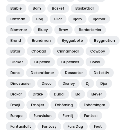
Barbie
Barn
Basket
Basketboll
Batman
Bbq
Bilar
Björn
Björnar
Blommor
Bluey
Bmw
Borderterrier
Brand
Brandman
Byggarbete
Byggnation
Båtar
Choklad
Cinnamoroll
Cowboy
Cricket
Cupcake
Cupcakes
Cykel
Dans
Dekorationer
Desserter
Detektiv
Dinosaurier
Disco
Disney
Dj
Djur
Drakar
Drake
Dubai
Eld
Elever
Emoji
Emojier
Enhörning
Enhörningar
Europa
Eurovision
Familj
Fantasi
Fantasifullt
Fantasy
Fars Dag
Fest