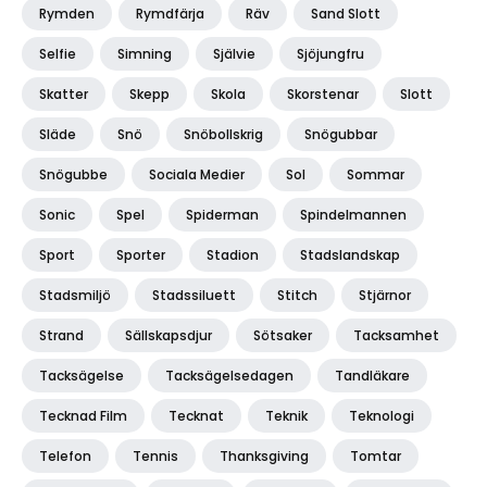
Rymden
Rymdfärja
Räv
Sand Slott
Selfie
Simning
Självie
Sjöjungfru
Skatter
Skepp
Skola
Skorstenar
Slott
Släde
Snö
Snöbollskrig
Snögubbar
Snögubbe
Sociala Medier
Sol
Sommar
Sonic
Spel
Spiderman
Spindelmannen
Sport
Sporter
Stadion
Stadslandskap
Stadsmiljö
Stadssiluett
Stitch
Stjärnor
Strand
Sällskapsdjur
Sötsaker
Tacksamhet
Tacksägelse
Tacksägelsedagen
Tandläkare
Tecknad Film
Tecknat
Teknik
Teknologi
Telefon
Tennis
Thanksgiving
Tomtar