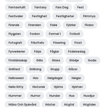
Fantasifullt
Fantasy
Fars Dag
Fest
Festivaler
Festlighet
Festligheter
Filmmys
Firande
Firanden
Fiske
Fjärilar
Flickor
Flygplan
Fordon
Formel 1
Fotboll
Fotografi
Friluftsliv
Frisering
Frost
Fyrverkerier
Färja
Fåglar
Födelsedag
Föräldraskap
Gilla
Glass
Glädje
Godis
Grillfest
Grillning
Grupp
Gåvor
Halloween
Hav
Helgdagar
Helger
Hello Kitty
Historisk
Hjärta
Hjärtan
Hummer
Humor
Hundar
Hus
Husdjur
Hälso Och Sjukvård
Hästar
Högtid
Högtider