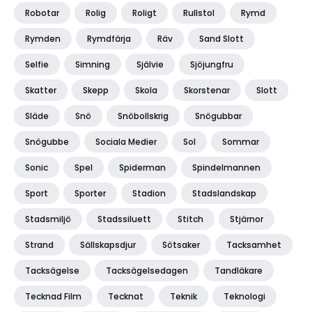
Robotar
Rolig
Roligt
Rullstol
Rymd
Rymden
Rymdfärja
Räv
Sand Slott
Selfie
Simning
Självie
Sjöjungfru
Skatter
Skepp
Skola
Skorstenar
Slott
Släde
Snö
Snöbollskrig
Snögubbar
Snögubbe
Sociala Medier
Sol
Sommar
Sonic
Spel
Spiderman
Spindelmannen
Sport
Sporter
Stadion
Stadslandskap
Stadsmiljö
Stadssiluett
Stitch
Stjärnor
Strand
Sällskapsdjur
Sötsaker
Tacksamhet
Tacksägelse
Tacksägelsedagen
Tandläkare
Tecknad Film
Tecknat
Teknik
Teknologi