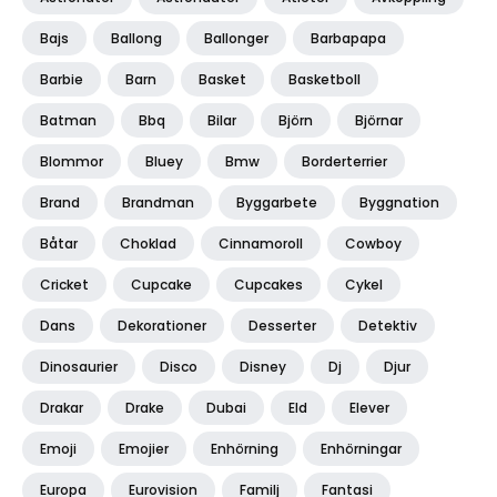
Bajs
Ballong
Ballonger
Barbapapa
Barbie
Barn
Basket
Basketboll
Batman
Bbq
Bilar
Björn
Björnar
Blommor
Bluey
Bmw
Borderterrier
Brand
Brandman
Byggarbete
Byggnation
Båtar
Choklad
Cinnamoroll
Cowboy
Cricket
Cupcake
Cupcakes
Cykel
Dans
Dekorationer
Desserter
Detektiv
Dinosaurier
Disco
Disney
Dj
Djur
Drakar
Drake
Dubai
Eld
Elever
Emoji
Emojier
Enhörning
Enhörningar
Europa
Eurovision
Familj
Fantasi