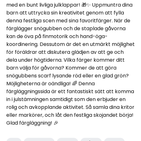
med en bunt livliga julklappar! 🎁✨ Uppmuntra dina
barn att uttrycka sin kreativitet genom att fylla
denna festliga scen med sina favoritfärger. När de
färglägger snögubben och de staplade gåvorna
kan de öva på finmotorik och hand-öga-
koordinering. Dessutom är det en utmärkt möjlighet
för föräldrar att diskutera glädjen av att ge och
dela under högtiderna. Vilka färger kommer ditt
barn välja för gåvorna? Kommer de att göra
snögubbens scarf lysande röd eller en glad grön?
Möjligheterna är oändliga! 🌈 Denna
färgläggningssida är ett fantastiskt sätt att komma
in i julstämningen samtidigt som den erbjuder en
rolig och avkopplande aktivitet. Så samla dina kritor
eller markörer, och låt den festliga skojandet börja!
Glad färgläggning! 🎉