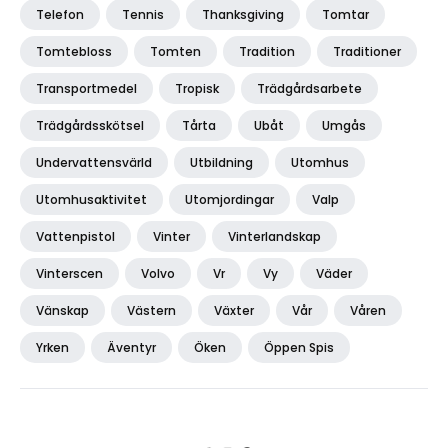
Telefon
Tennis
Thanksgiving
Tomtar
Tomtebloss
Tomten
Tradition
Traditioner
Transportmedel
Tropisk
Trädgårdsarbete
Trädgårdsskötsel
Tårta
Ubåt
Umgås
Undervattensvärld
Utbildning
Utomhus
Utomhusaktivitet
Utomjordingar
Valp
Vattenpistol
Vinter
Vinterlandskap
Vinterscen
Volvo
Vr
Vy
Väder
Vänskap
Västern
Växter
Vår
Våren
Yrken
Äventyr
Öken
Öppen Spis