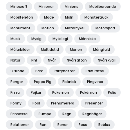
Minecraft
Minioner
Minions
Mobilberoende
Mobiltelefon
Mode
Moln
Monstertruck
Monument
Motion
Motorcykel
Motorsport
Musik
Mysig
Mytologi
Människa
Målarbilder
Måltidstid
Månen
Mångfald
Natur
Nhl
Nyår
Nyårsafton
Nyårskväll
Offroad
Park
Partyhattar
Paw Patrol
Pengar
Peppa Pig
Picknick
Pingviner
Pizza
Pojkar
Pokemon
Pokémon
Polis
Ponny
Pool
Prenumerera
Presenter
Prinsessa
Pumpa
Regn
Regnbågar
Relationer
Ren
Renar
Resa
Roblox