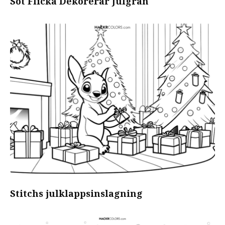
Söt Flicka Dekorerar Julgran
Stitchs julklappsinslagning