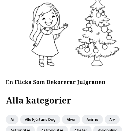
En Flicka Som Dekorerar Julgranen
Alla kategorier
Ai
Alla Hjärtans Dag
Alver
Anime
Arv
Astronater
Astronauter
Atleter
Avkoppling