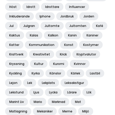
Höst
Idrott
Idrottare
Influencer
Inkluderande
Iphone
Jordbruk
Jorden
Jul
Julgran
Jultomte
Jultomten
Kafé
Kaktus
Kalas
Kalkon
Kanin
Kaniner
Katter
Kommunikation
Konst
Kostymer
Kraftverk
Kreativitet
Krick
Kryptvalutor
Kryssning
Kultur
Kuromi
Kvinnor
Kyckling
Kyrka
Känslor
Kärlek
Lastbil
Lejon
Lek
Lekplats
Leksaksfigur
Lekstund
Ljus
Lycka
Lärare
Lök
Marint Liv
Mario
Marknad
Mat
Matlagning
Mekaniker
Meme
Miljö