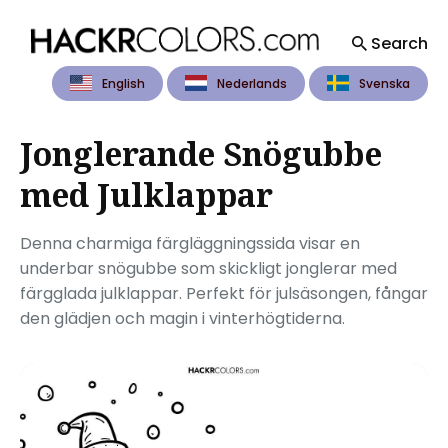
Search
English
Nederlands
Svenska
Search
for
Blog
Jonglerande Snögubbe
med Julklappar
Denna charmiga färgläggningssida visar en
underbar snögubbe som skickligt jonglerar med
färgglada julklappar. Perfekt för julsäsongen, fångar
den glädjen och magin i vinterhögtiderna.