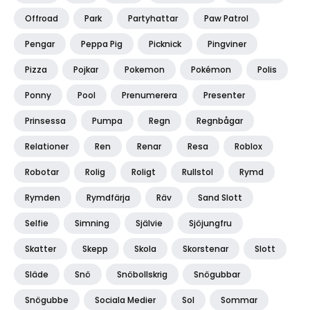
Offroad
Park
Partyhattar
Paw Patrol
Pengar
Peppa Pig
Picknick
Pingviner
Pizza
Pojkar
Pokemon
Pokémon
Polis
Ponny
Pool
Prenumerera
Presenter
Prinsessa
Pumpa
Regn
Regnbågar
Relationer
Ren
Renar
Resa
Roblox
Robotar
Rolig
Roligt
Rullstol
Rymd
Rymden
Rymdfärja
Räv
Sand Slott
Selfie
Simning
Självie
Sjöjungfru
Skatter
Skepp
Skola
Skorstenar
Slott
Släde
Snö
Snöbollskrig
Snögubbar
Snögubbe
Sociala Medier
Sol
Sommar