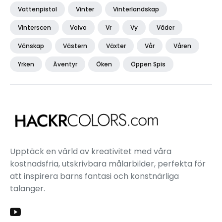
Vattenpistol
Vinter
Vinterlandskap
Vinterscen
Volvo
Vr
Vy
Väder
Vänskap
Västern
Växter
Vår
Våren
Yrken
Äventyr
Öken
Öppen Spis
Upptäck en värld av kreativitet med våra
kostnadsfria, utskrivbara målarbilder, perfekta för
att inspirera barns fantasi och konstnärliga
talanger.