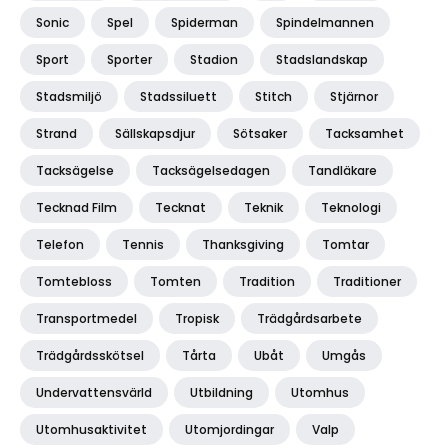
Sonic
Spel
Spiderman
Spindelmannen
Sport
Sporter
Stadion
Stadslandskap
Stadsmiljö
Stadssiluett
Stitch
Stjärnor
Strand
Sällskapsdjur
Sötsaker
Tacksamhet
Tacksägelse
Tacksägelsedagen
Tandläkare
Tecknad Film
Tecknat
Teknik
Teknologi
Telefon
Tennis
Thanksgiving
Tomtar
Tomtebloss
Tomten
Tradition
Traditioner
Transportmedel
Tropisk
Trädgårdsarbete
Trädgårdsskötsel
Tårta
Ubåt
Umgås
Undervattensvärld
Utbildning
Utomhus
Utomhusaktivitet
Utomjordingar
Valp