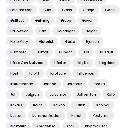
Föräldraskap
Gilla
Glass
Glädje
Godis
Grillfest
Grillning
Grupp
Gåvor
Halloween
Hav
Helgdagar
Helger
Hello Kitty
Historisk
Hjärta
Hjärtan
Hummer
Humor
Hundar
Hus
Husdjur
Hälso Och Sjukvård
Hästar
Högtid
Högtider
Höst
Idrott
Idrottare
Influencer
Inkluderande
Iphone
Jordbruk
Jorden
Jul
Julgran
Jultomte
Jultomten
Kafé
Kaktus
Kalas
Kalkon
Kanin
Kaniner
Katter
Kommunikation
Konst
Kostymer
Kraftverk
Kreativitet
Krick
Kryptvalutor