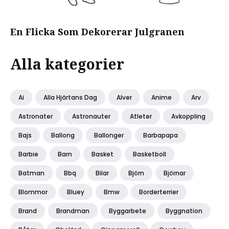
En Flicka Som Dekorerar Julgranen
Alla kategorier
Ai
Alla Hjärtans Dag
Alver
Anime
Arv
Astronater
Astronauter
Atleter
Avkoppling
Bajs
Ballong
Ballonger
Barbapapa
Barbie
Barn
Basket
Basketboll
Batman
Bbq
Bilar
Björn
Björnar
Blommor
Bluey
Bmw
Borderterrier
Brand
Brandman
Byggarbete
Byggnation