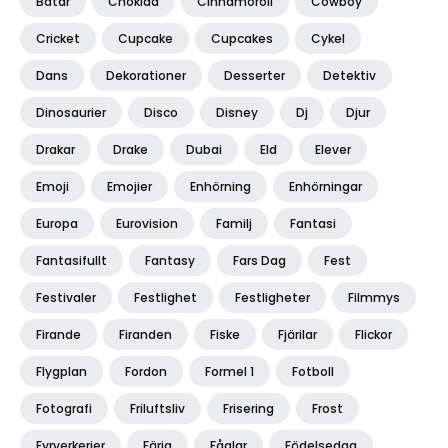
Båtar
Choklad
Cinnamoroll
Cowboy
Cricket
Cupcake
Cupcakes
Cykel
Dans
Dekorationer
Desserter
Detektiv
Dinosaurier
Disco
Disney
Dj
Djur
Drakar
Drake
Dubai
Eld
Elever
Emoji
Emojier
Enhörning
Enhörningar
Europa
Eurovision
Familj
Fantasi
Fantasifullt
Fantasy
Fars Dag
Fest
Festivaler
Festlighet
Festligheter
Filmmys
Firande
Firanden
Fiske
Fjärilar
Flickor
Flygplan
Fordon
Formel 1
Fotboll
Fotografi
Friluftsliv
Frisering
Frost
Fyrverkerier
Färja
Fåglar
Födelsedag