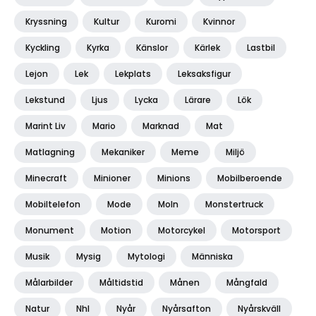
Kryssning
Kultur
Kuromi
Kvinnor
Kyckling
Kyrka
Känslor
Kärlek
Lastbil
Lejon
Lek
Lekplats
Leksaksfigur
Lekstund
Ljus
Lycka
Lärare
Lök
Marint Liv
Mario
Marknad
Mat
Matlagning
Mekaniker
Meme
Miljö
Minecraft
Minioner
Minions
Mobilberoende
Mobiltelefon
Mode
Moln
Monstertruck
Monument
Motion
Motorcykel
Motorsport
Musik
Mysig
Mytologi
Människa
Målarbilder
Måltidstid
Månen
Mångfald
Natur
Nhl
Nyår
Nyårsafton
Nyårskväll