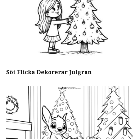
Söt Flicka Dekorerar Julgran