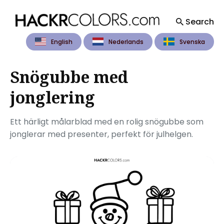
Search
English
Nederlands
Svenska
Search
for
Blog
Snögubbe med
jonglering
Ett härligt målarblad med en rolig snögubbe som
jonglerar med presenter, perfekt för julhelgen.