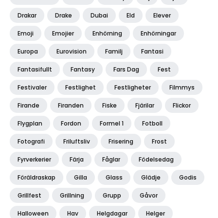
Drakar
Drake
Dubai
Eld
Elever
Emoji
Emojier
Enhörning
Enhörningar
Europa
Eurovision
Familj
Fantasi
Fantasifullt
Fantasy
Fars Dag
Fest
Festivaler
Festlighet
Festligheter
Filmmys
Firande
Firanden
Fiske
Fjärilar
Flickor
Flygplan
Fordon
Formel 1
Fotboll
Fotografi
Friluftsliv
Frisering
Frost
Fyrverkerier
Färja
Fåglar
Födelsedag
Föräldraskap
Gilla
Glass
Glädje
Godis
Grillfest
Grillning
Grupp
Gåvor
Halloween
Hav
Helgdagar
Helger