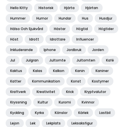
Hello Kitty
Historisk
Hjärta
Hjärtan
Hummer
Humor
Hundar
Hus
Husdjur
Hälso Och Sjukvård
Hästar
Högtid
Högtider
Höst
Idrott
Idrottare
Influencer
Inkluderande
Iphone
Jordbruk
Jorden
Jul
Julgran
Jultomte
Jultomten
Kafé
Kaktus
Kalas
Kalkon
Kanin
Kaniner
Katter
Kommunikation
Konst
Kostymer
Kraftverk
Kreativitet
Krick
Kryptvalutor
Kryssning
Kultur
Kuromi
Kvinnor
Kyckling
Kyrka
Känslor
Kärlek
Lastbil
Lejon
Lek
Lekplats
Leksaksfigur