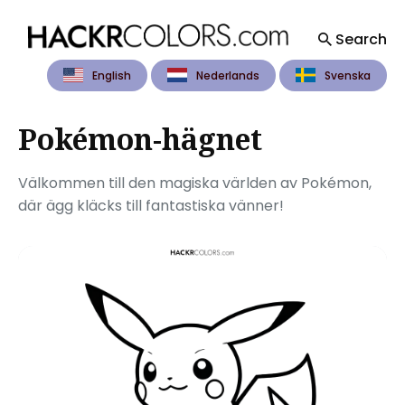
Search
English
Nederlands
Svenska
Search
for
Blog
Pokémon-hägnet
Välkommen till den magiska världen av Pokémon,
där ägg kläcks till fantastiska vänner!