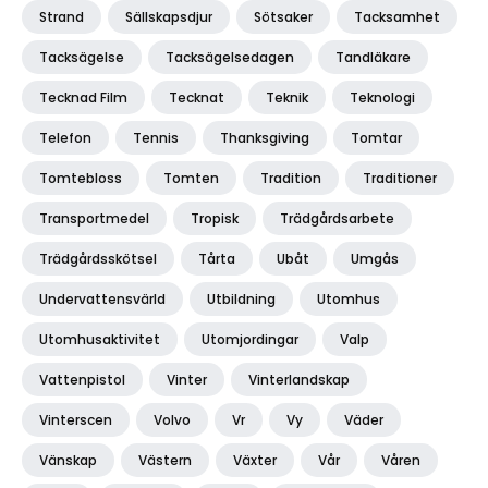
Strand
Sällskapsdjur
Sötsaker
Tacksamhet
Tacksägelse
Tacksägelsedagen
Tandläkare
Tecknad Film
Tecknat
Teknik
Teknologi
Telefon
Tennis
Thanksgiving
Tomtar
Tomtebloss
Tomten
Tradition
Traditioner
Transportmedel
Tropisk
Trädgårdsarbete
Trädgårdsskötsel
Tårta
Ubåt
Umgås
Undervattensvärld
Utbildning
Utomhus
Utomhusaktivitet
Utomjordingar
Valp
Vattenpistol
Vinter
Vinterlandskap
Vinterscen
Volvo
Vr
Vy
Väder
Vänskap
Västern
Växter
Vår
Våren