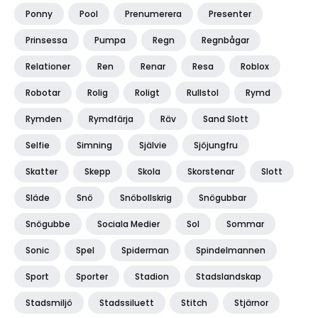
Ponny
Pool
Prenumerera
Presenter
Prinsessa
Pumpa
Regn
Regnbågar
Relationer
Ren
Renar
Resa
Roblox
Robotar
Rolig
Roligt
Rullstol
Rymd
Rymden
Rymdfärja
Räv
Sand Slott
Selfie
Simning
Självie
Sjöjungfru
Skatter
Skepp
Skola
Skorstenar
Slott
Släde
Snö
Snöbollskrig
Snögubbar
Snögubbe
Sociala Medier
Sol
Sommar
Sonic
Spel
Spiderman
Spindelmannen
Sport
Sporter
Stadion
Stadslandskap
Stadsmiljö
Stadssiluett
Stitch
Stjärnor