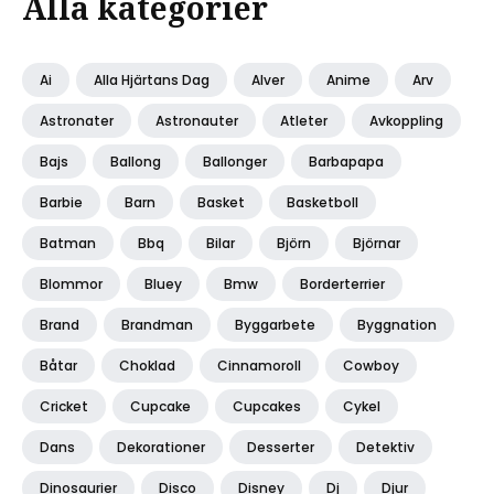
Alla kategorier
Ai
Alla Hjärtans Dag
Alver
Anime
Arv
Astronater
Astronauter
Atleter
Avkoppling
Bajs
Ballong
Ballonger
Barbapapa
Barbie
Barn
Basket
Basketboll
Batman
Bbq
Bilar
Björn
Björnar
Blommor
Bluey
Bmw
Borderterrier
Brand
Brandman
Byggarbete
Byggnation
Båtar
Choklad
Cinnamoroll
Cowboy
Cricket
Cupcake
Cupcakes
Cykel
Dans
Dekorationer
Desserter
Detektiv
Dinosaurier
Disco
Disney
Dj
Djur