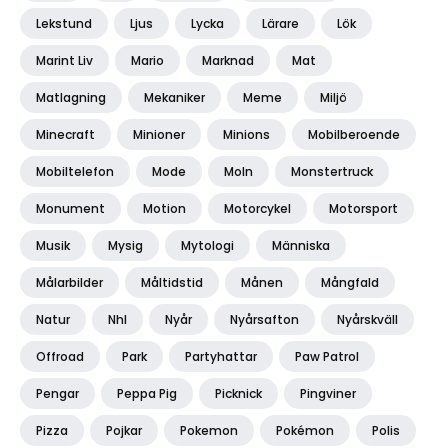
Lekstund
Ljus
Lycka
Lärare
Lök
Marint Liv
Mario
Marknad
Mat
Matlagning
Mekaniker
Meme
Miljö
Minecraft
Minioner
Minions
Mobilberoende
Mobiltelefon
Mode
Moln
Monstertruck
Monument
Motion
Motorcykel
Motorsport
Musik
Mysig
Mytologi
Människa
Målarbilder
Måltidstid
Månen
Mångfald
Natur
Nhl
Nyår
Nyårsafton
Nyårskväll
Offroad
Park
Partyhattar
Paw Patrol
Pengar
Peppa Pig
Picknick
Pingviner
Pizza
Pojkar
Pokemon
Pokémon
Polis