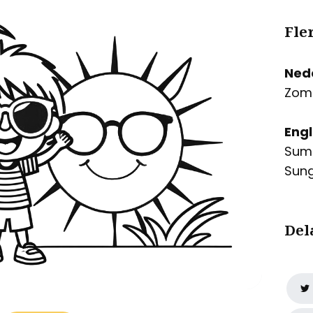
Fle
Ned
Zome
Engl
Summ
Sung
Del