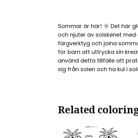
Sommar är här! 🌞 Det här g
och njuter av solskenet med 
färgverktyg och joina somma
för barn att uttrycka sin krea
använd detta tillfälle att pr
sig från solen och ha kul i so
Related colorin