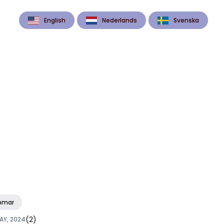
English
Nederlands
Svenska
mmar
(2)
AY, 2024