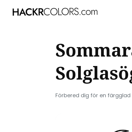
Sear
Sommar
for
Blog
Solglas
Förbered dig för en färggla