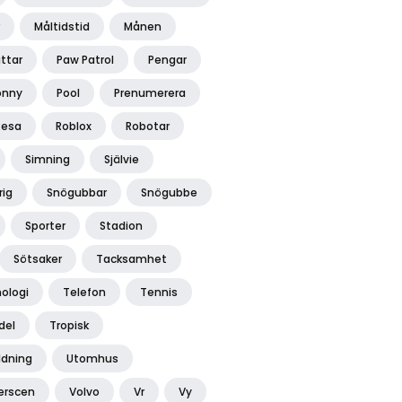
Måltidstid
Månen
ttar
Paw Patrol
Pengar
onny
Pool
Prenumerera
Resa
Roblox
Robotar
Simning
Självie
rig
Snögubbar
Snögubbe
Sporter
Stadion
Sötsaker
Tacksamhet
ologi
Telefon
Tennis
del
Tropisk
ldning
Utomhus
erscen
Volvo
Vr
Vy