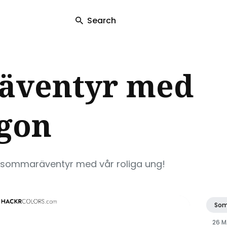
Search
ch
äventyr med
ögon
d sommaräventyr med vår roliga ung!
So
26 M