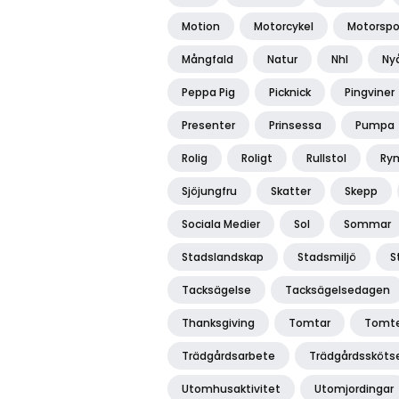
Motion
Motorcykel
Motorspo
Mångfald
Natur
Nhl
Ny
Peppa Pig
Picknick
Pingviner
Presenter
Prinsessa
Pumpa
Rolig
Roligt
Rullstol
Ry
Sjöjungfru
Skatter
Skepp
Sociala Medier
Sol
Sommar
Stadslandskap
Stadsmiljö
S
Tacksägelse
Tacksägelsedagen
Thanksgiving
Tomtar
Tomte
Trädgårdsarbete
Trädgårdssköts
Utomhusaktivitet
Utomjordingar