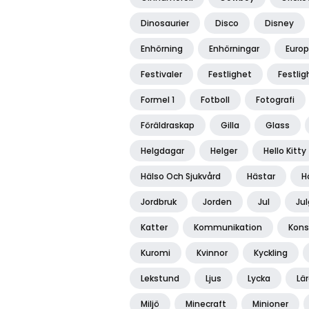
Dinosaurier
Disco
Disney
Enhörning
Enhörningar
Euro
Festivaler
Festlighet
Festlig
Formel 1
Fotboll
Fotografi
Föräldraskap
Gilla
Glass
Helgdagar
Helger
Hello Kitty
Hälso Och Sjukvård
Hästar
H
Jordbruk
Jorden
Jul
Ju
Katter
Kommunikation
Kons
Kuromi
Kvinnor
Kyckling
Lekstund
Ljus
Lycka
Lä
Miljö
Minecraft
Minioner