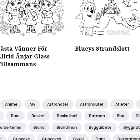
Bästa Vänner För
Blueys Strandslott
lltid Änjar Glass
Tillsammans
Anime
Arv
Astronater
Astronauter
Atleter
Barn
Basket
Basketboll
Batman
Bbq
Bi
orderterrier
Brand
Brandman
Byggarbete
Byggnat
t
Cupcake
Cupcakes
Cykel
Dans
Dekoration