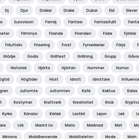
Dj
Djur
Drakar
Drake
Dubai
Eld
Elever
pa
Eurovision
Familj
Fantasi
Fantasifullt
Fant
heter
Filmmys
Firande
Firanden
Fiske
Fjärilar
Friluftsliv
Frisering
Frost
Fyrverkerier
Färja
Glädje
Godis
Grillfest
Grillning
Grupp
Gåvo
Historisk
Hjärta
Hjärtan
Hummer
Humor
ögtid
Högtider
Höst
Idrott
Idrottare
Influence
lgran
Jultomte
Jultomten
Kafé
Kaktus
Kalas
t
Kostymer
Kraftverk
Kreativitet
Krick
Kryptv
Kyrka
Känslor
Kärlek
Lastbil
Lejon
Lek
L
rare
Lök
Marint Liv
Mario
Marknad
Mat
Ma
Minions
Mobilberoende
Mobiltelefon
Mode
Moln