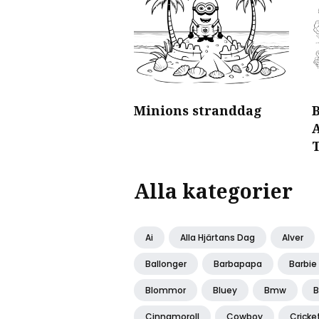
Minions stranddag
A
Alla kategorier
Ai
Alla Hjärtans Dag
Alver
Ballonger
Barbapapa
Barbie
Blommor
Bluey
Bmw
B
Cinnamoroll
Cowboy
Cricke