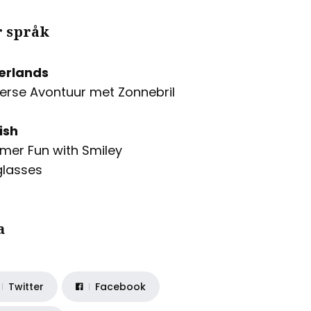
r språk
erlands
rse Avontuur met Zonnebril
ish
er Fun with Smiley
lasses
a
Twitter
Facebook