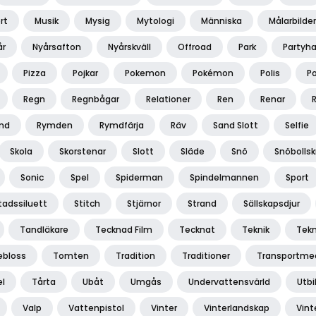
rt
Musik
Mysig
Mytologi
Människa
Målarbilder
år
Nyårsafton
Nyårskväll
Offroad
Park
Partyha
Pizza
Pojkar
Pokemon
Pokémon
Polis
P
Regn
Regnbågar
Relationer
Ren
Renar
md
Rymden
Rymdfärja
Räv
Sand Slott
Selfie
Skola
Skorstenar
Slott
Släde
Snö
Snöbollsk
Sonic
Spel
Spiderman
Spindelmannen
Sport
tadssiluett
Stitch
Stjärnor
Strand
Sällskapsdjur
Tandläkare
Tecknad Film
Tecknat
Teknik
Tekn
bloss
Tomten
Tradition
Traditioner
Transportme
el
Tårta
Ubåt
Umgås
Undervattensvärld
Utbi
Valp
Vattenpistol
Vinter
Vinterlandskap
Vint