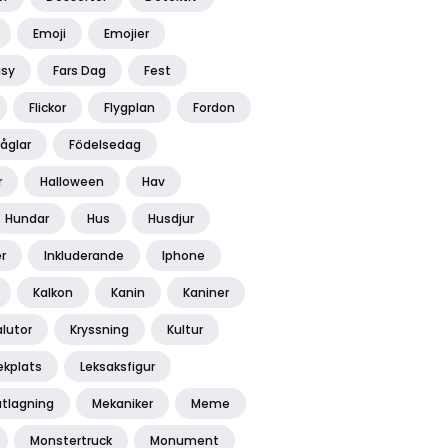
Emoji
Emojier
asy
Fars Dag
Fest
Flickor
Flygplan
Fordon
Fåglar
Födelsedag
r
Halloween
Hav
Hundar
Hus
Husdjur
r
Inkluderande
Iphone
Kalkon
Kanin
Kaniner
alutor
Kryssning
Kultur
ekplats
Leksaksfigur
tlagning
Mekaniker
Meme
Monstertruck
Monument