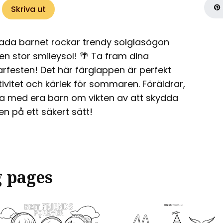
Skriva ut
lada barnet rockar trendy solglasögon
en stor smileysol! 🌴 Ta fram dina
rfesten! Det här färglappen är perfekt
tivitet och kärlek för sommaren. Föräldrar,
ata med era barn om vikten av att skydda
len på ett säkert sätt!
g pages