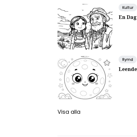
Kultur
En Dag
Rymd
Leende
Visa alla