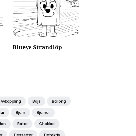
Blueys Strandlöp
Avkoppling
Bajs
Ballong
lar
Björn
Björnar
ion
Båtar
Choklad
er
Desserter
Detektiv